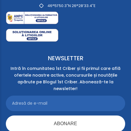
46°51’50.3″N 26°28’33.4″E
NEWSLETTER
Intră în comunitatea 1st Criber și fii primul care află
ofertele noastre active, concursurile și noutățile
apărute pe Blogul 1st Criber. Abonează-te la
newsletter!
ABONARE