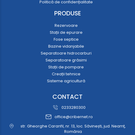
Politică de confidențialitate
PRODUSE
Rezervoare
Stații de epurare
Fose septice
Bazine vidanjabile
Separatoare hidrocarburi
Separatoare grăsimi
Stații de pompare
Creații tehnice
Sisteme agricultură
CONTACT
0233280300
office@cribernet.ro
str. Gheorghe Caranfil, nr. 13, loc. Săvinești, jud. Neamț,
România