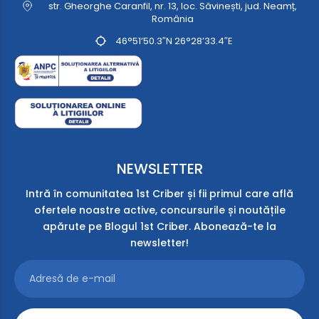
str. Gheorghe Caranfil, nr. 13, loc. Săvinești, jud. Neamț,
România
46°51’50.3″N 26°28’33.4″E
NEWSLETTER
Intră în comunitatea 1st Criber și fii primul care află
ofertele noastre active, concursurile și noutățile
apărute pe Blogul 1st Criber. Abonează-te la
newsletter!