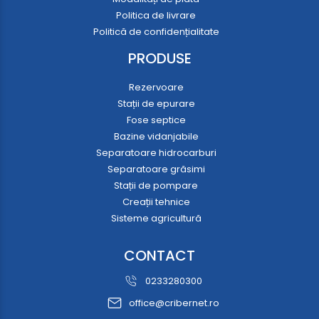
Politica de livrare
Politică de confidențialitate
PRODUSE
Rezervoare
Stații de epurare
Fose septice
Bazine vidanjabile
Separatoare hidrocarburi
Separatoare grăsimi
Stații de pompare
Creații tehnice
Sisteme agricultură
CONTACT
0233280300
office@cribernet.ro