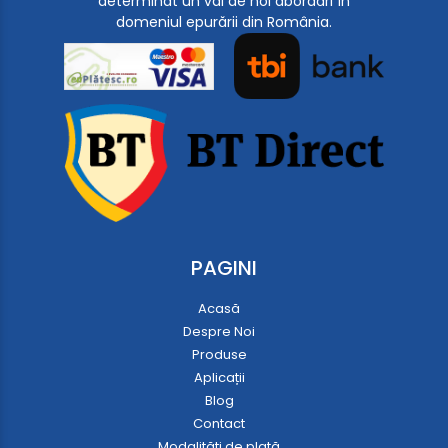
determinat un val de noi abordări în
domeniul epurării din România.
PAGINI
Acasă
Despre Noi
Produse
Aplicații
Blog
Contact
Modalități de plată