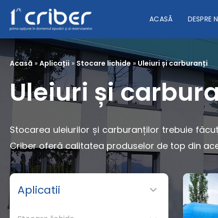
ACASĂ
DESPRE 
Acasă
»
Aplicații
»
Stocare lichide
»
Uleiuri și carburanți
Uleiuri și carbura
Stocarea uleiurilor și carburanților trebuie făcu
Criber oferă calitatea produselor de top din ace
Aplicatii