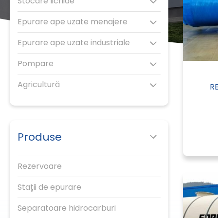
Stocare lichide
Epurare ape uzate menajere
Epurare ape uzate industriale
Pompare
Agricultură
R
Produse
Rezervoare
Stații de epurare
Separatoare hidrocarburi