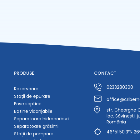
PRODUSE
CONTACT
0233280300
Rezervoare
Stații de epurare
office@cribern
Fose septice
str. Gheorghe Ca
Bazine vidanjabile
loc. Săvinești, 
Separatoare hidrocarburi
România
Separatoare grăsimi
46°51’50.3″N 26
Stații de pompare