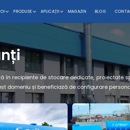
NOI
PRODUSE
APLICAȚII
MAGAZIN
BLOG
CONTA
nți
tă în recipiente de stocare dedicate, proiectate sp
st domeniu și beneficiază de configurare personaliz