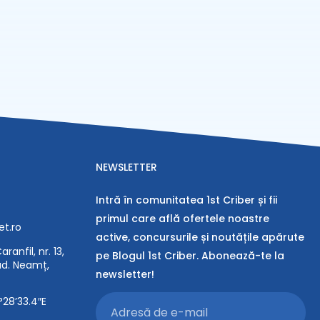
NEWSLETTER
Intră în comunitatea 1st Criber și fii
primul care află ofertele noastre
et.ro
active, concursurile și noutățile apărute
ranfil, nr. 13,
pe Blogul 1st Criber. Abonează-te la
jud. Neamț,
newsletter!
°28’33.4″E