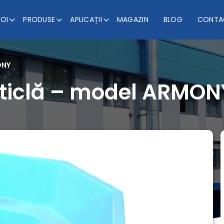
NOI
PRODUSE
APLICAȚII
MAGAZIN
BLOG
CONTA
ONY
 sticlă – model ARMON