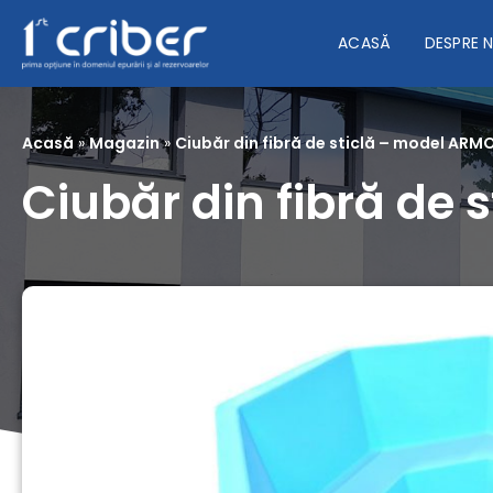
ACASĂ
DESPRE 
Acasă
»
Magazin
»
Ciubăr din fibră de sticlă – model ARM
Ciubăr din fibră de