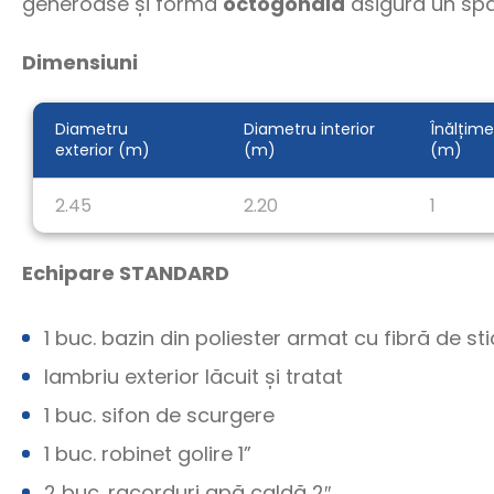
generoase și forma
octogonală
asigură un spa
Dimensiuni
Diametru
Diametru interior
Înălțime
exterior (m)
(m)
(m)
2.45
2.20
1
Echipare STANDARD
1 buc. bazin din poliester armat cu fibră de s
lambriu exterior lăcuit și tratat
1 buc. sifon de scurgere
1 buc. robinet golire 1”
2 buc. racorduri apă caldă 2″