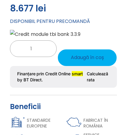
8.677
lei
DISPONIBIL PENTRU PRECOMANDĂ
Cantitate
Ciubăr
din
Adaugă în coș
fibră
de
sticlă
-
model
ARMONY
Beneficii
STANDARDE
FABRICAT ÎN
EUROPENE
ROMÂNIA