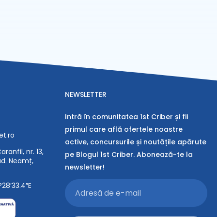
NEWSLETTER
Intră în comunitatea 1st Criber și fii
primul care află ofertele noastre
et.ro
active, concursurile și noutățile apărute
ranfil, nr. 13,
pe Blogul 1st Criber. Abonează-te la
jud. Neamț,
newsletter!
°28’33.4″E