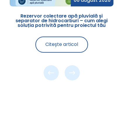
6
06 august 2026
Rezervor colectare apă pluvială și
S
separator de hidrocarburi – cum alegi
soluția potrivită pentru proiectul tău
Citește articol