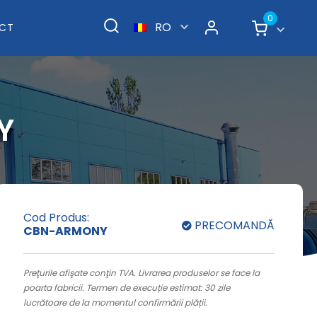
0
RO
CT
Y
Cod Produs:
PRECOMANDĂ
CBN-ARMONY
Preţurile afişate conţin TVA. Livrarea produselor se face la
poarta fabricii. Termen de execuție estimat: 30 zile
lucrătoare de la momentul confirmării plății.