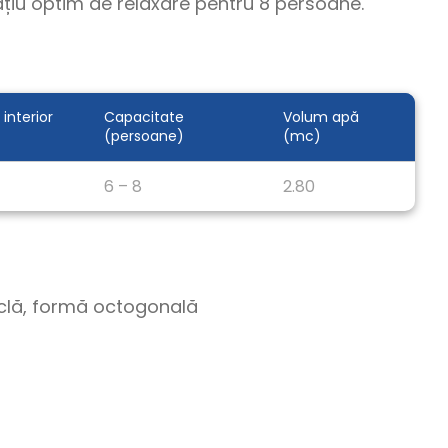
04 iunie 202
țiu optim de relaxare pentru 8 persoane.
De ce să alegi un rezervor vertical din
fibră de sticlă pentru stocarea
lichidelor?
 interior
Capacitate
Volum apă
(persoane)
(mc)
Citește articol
6 – 8
2.80
ticlă, formă octogonală