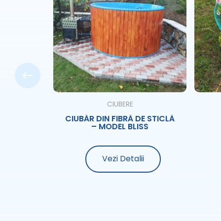
CE
CIUBERE
UBTERAN
CIUBĂR DIN FIBRĂ DE STICLĂ
TICLĂ
– MODEL BLISS
i
Vezi Detalii