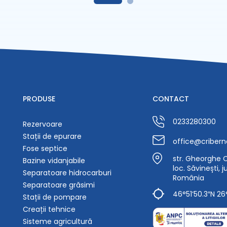
PRODUSE
CONTACT
0233280300
Rezervoare
Stații de epurare
office@cribern
Fose septice
str. Gheorghe Ca
Bazine vidanjabile
loc. Săvinești, 
Separatoare hidrocarburi
România
Separatoare grăsimi
46°51’50.3″N 26
Stații de pompare
Creații tehnice
Sisteme agricultură