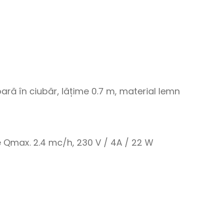
ară în ciubăr, lățime 0.7 m, material lemn
 Qmax. 2.4 mc/h, 230 V / 4A / 22 W