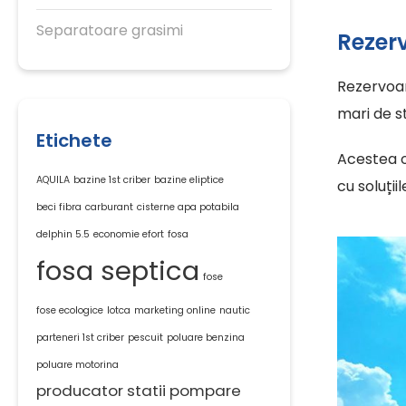
Separatoare grasimi
Rezer
Rezervoare
mari de s
Etichete
Acestea o
AQUILA
bazine 1st criber
bazine eliptice
cu soluții
beci fibra
carburant
cisterne apa potabila
delphin 5.5
economie efort
fosa
fosa septica
fose
fose ecologice
lotca
marketing online
nautic
parteneri 1st criber
pescuit
poluare benzina
poluare motorina
producator statii pompare