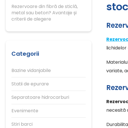
stoc
Rezervoare din fibră de sticlă,
metal sau beton? Avantaje și
criterii de alegere
Rezerv
Rezervoar
lichidelor
Categorii
Materialul
Bazine vidanjabile
variate, a
Statii de epurare
Rezer
Separatoare hidrocarburi
Rezervoa
necesită 
Evenimente
Stiri barci
Durabilita