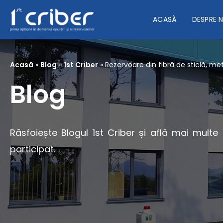
ACASĂ
DESPRE 
Acasă
»
Blog
»
1st Criber
»
Rezervoare din fibră de sticlă, met
Blog
Răsfoiește Blogul 1st Criber și află mai multe
participat.