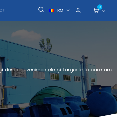
0
RO
CT
 și despre evenimentele și târgurile la care am