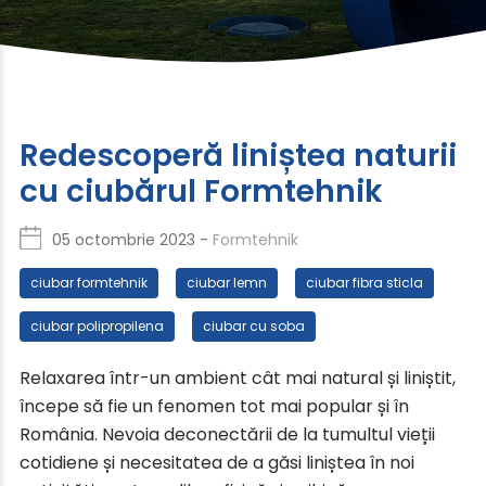
Redescoperă liniștea naturii
cu ciubărul Formtehnik
05 octombrie 2023 -
Formtehnik
ciubar formtehnik
ciubar lemn
ciubar fibra sticla
ciubar polipropilena
ciubar cu soba
Relaxarea într-un ambient cât mai natural și liniștit,
începe să fie un fenomen tot mai popular și în
România. Nevoia deconectării de la tumultul vieții
cotidiene și necesitatea de a găsi liniștea în noi