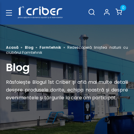
0
Acasă
»
Blog
»
Formtehnik
»
Redescoperă liniștea naturii cu
ciubărul Formtehnik
Blog
Răsfoiește Blogul 1st Criber și află mai multe detalii
despre produsele dorite, echipa noastră și despre
evenimentele și târgurile la care am participat.