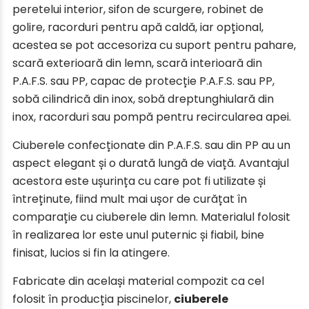
peretelui interior, sifon de scurgere, robinet de
golire, racorduri pentru apă caldă, iar opțional,
acestea se pot accesoriza cu suport pentru pahare,
scară exterioară din lemn, scară interioară din
P.A.F.S. sau PP, capac de protecție P.A.F.S. sau PP,
sobă cilindrică din inox, sobă dreptunghiulară din
inox, racorduri sau pompă pentru recircularea apei.
Ciuberele confecționate din P.A.F.S. sau din PP au un
aspect elegant și o durată lungă de viață. Avantajul
acestora este ușurința cu care pot fi utilizate și
întreținute, fiind mult mai ușor de curățat în
comparație cu ciuberele din lemn. Materialul folosit
în realizarea lor este unul puternic și fiabil, bine
finisat, lucios si fin la atingere.
Fabricate din același material compozit ca cel
folosit în producția piscinelor,
ciuberele