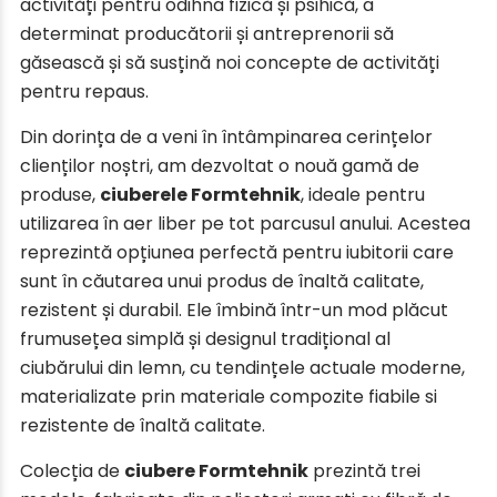
activități pentru odihna fizică și psihică, a
determinat producătorii și antreprenorii să
găsească și să susțină noi concepte de activități
pentru repaus.
Din dorința de a veni în întâmpinarea cerințelor
clienților noștri, am dezvoltat o nouă gamă de
produse,
ciuberele Formtehnik
, ideale pentru
utilizarea în aer liber pe tot parcusul anului. Acestea
reprezintă opțiunea perfectă pentru iubitorii care
sunt în căutarea unui produs de înaltă calitate,
rezistent și durabil. Ele îmbină într-un mod plăcut
frumusețea simplă și designul tradițional al
ciubărului din lemn, cu tendințele actuale moderne,
materializate prin materiale compozite fiabile si
rezistente de înaltă calitate.
Colecția de
ciubere Formtehnik
prezintă trei