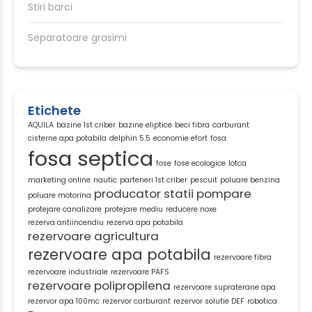
Stiri barci
Separatoare grasimi
Etichete
AQUILA
bazine 1st criber
bazine eliptice
beci fibra
carburant
cisterne apa potabila
delphin 5.5
economie efort
fosa
fosa septica
fose
fose ecologice
lotca
marketing online
nautic
parteneri 1st criber
pescuit
poluare benzina
producator statii pompare
poluare motorina
protejare canalizare
protejare mediu
reducere noxe
rezerva antiincendiu
rezerva apa potabila
rezervoare agricultura
rezervoare apa potabila
rezervoare fibra
rezervoare industriale
rezervoare PAFS
rezervoare polipropilena
rezervoare supraterane apa
rezervor apa 100mc
rezervor carburant
rezervor solutie DEF
robotica