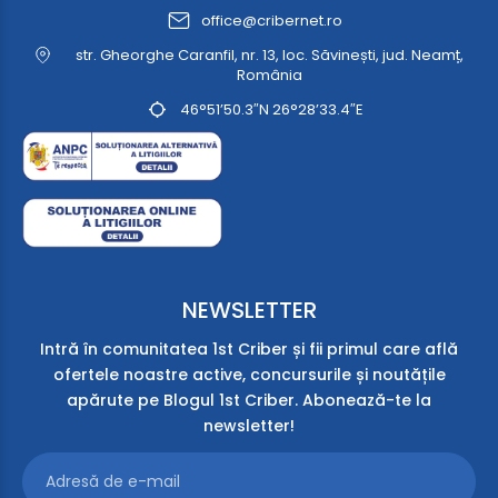
office@cribernet.ro
str. Gheorghe Caranfil, nr. 13, loc. Săvinești, jud. Neamț,
România
46°51’50.3″N 26°28’33.4″E
NEWSLETTER
Intră în comunitatea 1st Criber și fii primul care află
ofertele noastre active, concursurile și noutățile
apărute pe Blogul 1st Criber. Abonează-te la
newsletter!