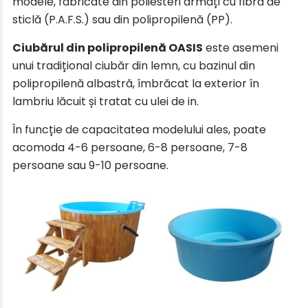
modele, fabricate din poliesteri armați cu fibră de
sticlă (P.A.F.S.) sau din polipropilenă (PP).
Ciubărul din polipropilenă OASIS
este asemeni
unui tradițional ciubăr din lemn, cu bazinul din
polipropilenă albastră, îmbrăcat la exterior în
lambriu lăcuit și tratat cu ulei de in.
În funcție de capacitatea modelului ales, poate
acomoda 4-6 persoane, 6-8 persoane, 7-8
persoane sau 9-10 persoane.