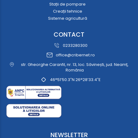
Stații de pompare
Creații tehnice
Sisteme agricultură
CONTACT
0233280300
office@cribernet.ro
str. Gheorghe Caranfil, nr. 13, loc. Săvinești, jud. Neamț,
România
46°51’50.3″N 26°28’33.4″E
NEWSLETTER