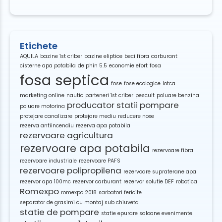
Etichete
AQUILA
bazine 1st criber
bazine eliptice
beci fibra
carburant
cisterne apa potabila
delphin 5.5
economie efort
fosa
fosa septica
fose
fose ecologice
lotca
marketing online
nautic
parteneri 1st criber
pescuit
poluare benzina
producator statii pompare
poluare motorina
protejare canalizare
protejare mediu
reducere noxe
rezerva antiincendiu
rezerva apa potabila
rezervoare agricultura
rezervoare apa potabila
rezervoare fibra
rezervoare industriale
rezervoare PAFS
rezervoare polipropilena
rezervoare supraterane apa
rezervor apa 100mc
rezervor carburant
rezervor solutie DEF
robotica
Romexpo
romexpo 2018
sarbatori fericite
separator de grasimi cu montaj sub chiuveta
statie de pompare
statie epurare saloane evenimente