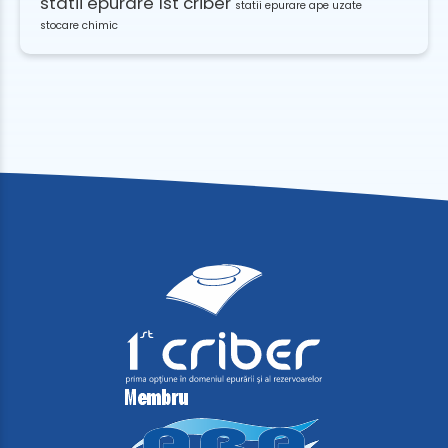
statii epurare 1st criber
statii epurare ape uzate
stocare chimic