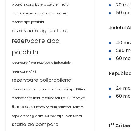
20 mc/
protejare canalizare
protejare mediu
50 mc/
reducere noxe
rezerva antiincendiu
rezerva apa potabila
Județul A
rezervoare agricultura
rezervoare apa
40 mc/
280 mc
potabila
60 mc/
rezervoare fibra
rezervoare industriale
rezervoare PAFS
Republic
rezervoare polipropilena
24 mc/
rezervoare supraterane apa
rezervor apa 100mc
60 mc/
rezervor carburant
rezervor solutie DEF
robotica
Romexpo
romexpo 2018
sarbatori fericite
separator de grasimi cu montaj sub chiuveta
statie de pompare
st
1
Criber