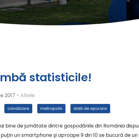
mbă statisticile!
ie 2017 -
Altele
canalizare
metropolis
statii de epurare
mai bine de jumătate dintre gospodăriile din România dispu
l puțin un smartphone și aproape 9 din 10 se bucură de un