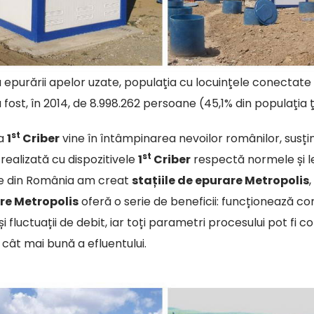
ţa epurării apelor uzate, populaţia cu locuinţele conectate
fost, în 2014, de 8.998.262 persoane (45,1% din populaţia ţă
st
a
1
Criber
vine în întâmpinarea nevoilor românilor, susți
st
realizată cu dispozitivele
1
Criber
respectă normele și l
ile din România am creat
stațiile de epurare Metropolis
re Metropolis
oferă o serie de beneficii: funcționează 
i fluctuații de debit, iar toți parametri procesului pot fi con
 cât mai bună a efluentului.