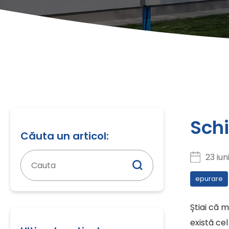
Schi
Căuta un articol:
Caută
23 iun
după:
epurare
Știai că 
există ce