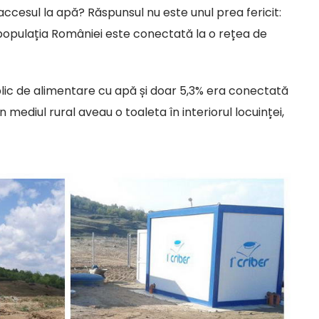
esul la apă? Răspunsul nu este unul prea fericit:
 populația României este conectată la o rețea de
blic de alimentare cu apă și doar 5,3% era conectată
 mediul rural aveau o toaleta în interiorul locuinței,