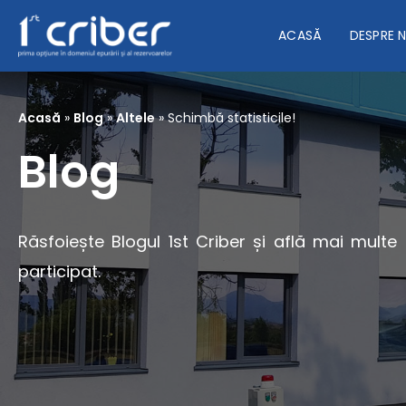
ACASĂ
DESPRE 
Acasă
»
Blog
»
Altele
»
Schimbă statisticile!
Blog
Răsfoiește Blogul 1st Criber și află mai multe
participat.