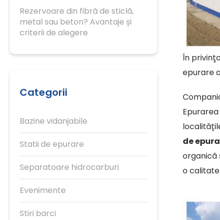
Rezervoare din fibră de sticlă,
metal sau beton? Avantaje și
criterii de alegere
În privin
epurare a 
Categorii
Compani
Epurarea 
Bazine vidanjabile
localităț
de epura
Statii de epurare
organică ș
Separatoare hidrocarburi
o calitate
Evenimente
Stiri barci