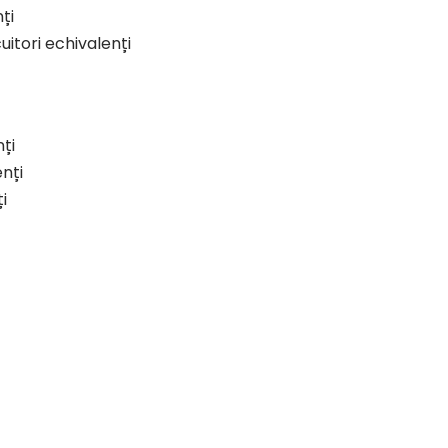
ți
itori echivalenți
ți
nți
i