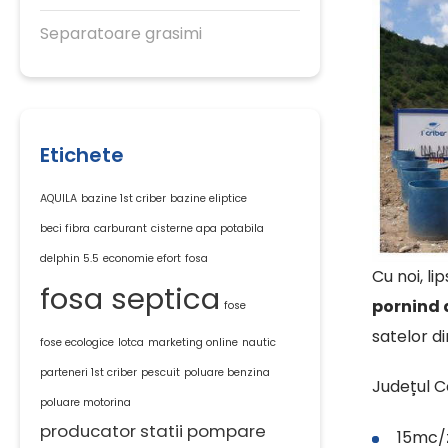
Separatoare grasimi
Etichete
AQUILA
bazine 1st criber
bazine eliptice
beci fibra
carburant
cisterne apa potabila
delphin 5.5
economie efort
fosa
Cu noi, l
fosa septica
pornind de
fose
satelor di
fose ecologice
lotca
marketing online
nautic
parteneri 1st criber
pescuit
poluare benzina
Județul C
poluare motorina
producator statii pompare
15mc/z