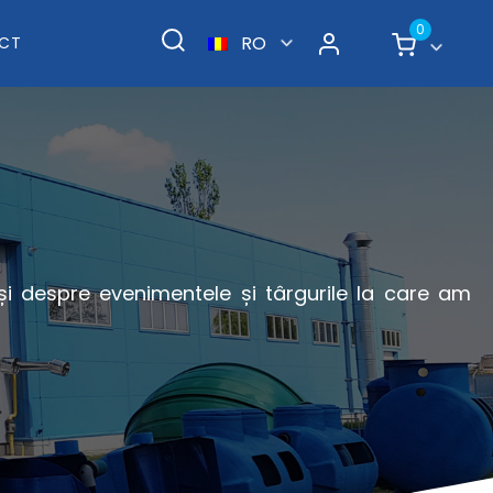
0
RO
CT
 și despre evenimentele și târgurile la care am