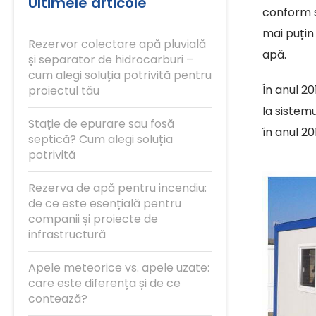
Ultimele articole
conform s
mai puțin
Rezervor colectare apă pluvială
apă.
și separator de hidrocarburi –
cum alegi soluția potrivită pentru
În anul 2
proiectul tău
la sistem
Stație de epurare sau fosă
în anul 20
septică? Cum alegi soluția
potrivită
Rezerva de apă pentru incendiu:
de ce este esențială pentru
companii și proiecte de
infrastructură
Apele meteorice vs. apele uzate:
care este diferența și de ce
contează?