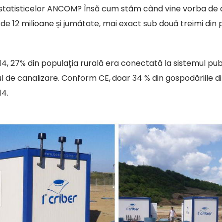
tatisticelor ANCOM? Însă cum stăm când vine vorba de acc
 de 12 milioane și jumătate, mai exact sub două treimi din
014, 27% din populația rurală era conectată la sistemul pu
ul de canalizare. Conform CE,
doar 34 % din gospodăriile din
14.