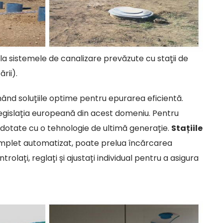
 la sistemele de canalizare prevăzute cu staţii de
rii).
nând soluțiile optime pentru epurarea eficientă.
egislația europeană din acest domeniu. Pentru
, dotate cu o tehnologie de ultimă generație.
Stațiile
complet automatizat, poate prelua încărcarea
trolați, reglați și ajustați individual pentru a asigura