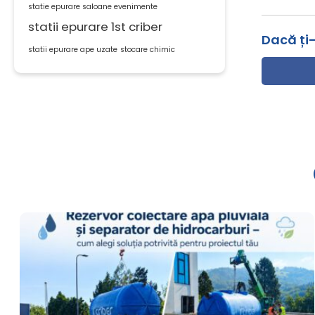
statie epurare saloane evenimente
statii epurare 1st criber
Dacă ți-
statii epurare ape uzate
stocare chimic