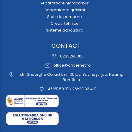
Separatoare hidrocarburi
Separatoare grăsimi
Stații de pompare
Creații tehnice
Sisteme agricultură
CONTACT
0233280300
office@cribernet.ro
str. Gheorghe Caranfil, nr. 13, loc. Săvinești, jud. Neamț,
România
46°51’50.3″N 26°28’33.4″E