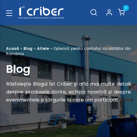
0
Acasă
»
Blog
»
Altele
»
Optează pentru confortul localităților din
România
Blog
Răsfoiește Blogul 1st Criber și află mai multe detalii
despre produsele dorite, echipa noastră și despre
evenimentele și târgurile la care am participat.