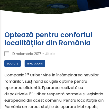
Optează pentru confortul
localităților din România
10 noiembrie 2017 -
Altele
epurare
metropolis
st
Compania 1
Criber vine în întâmpinarea nevoilor
românilor, susținând soluțiile optime pentru
epurarea eficientă. Epurarea realizată cu
st
dispozitivele 1
Criber respectă normele și legislația
europeană din acest domeniu. Pentru localitățile din
România am creat stațiile de epurare Metropolis,