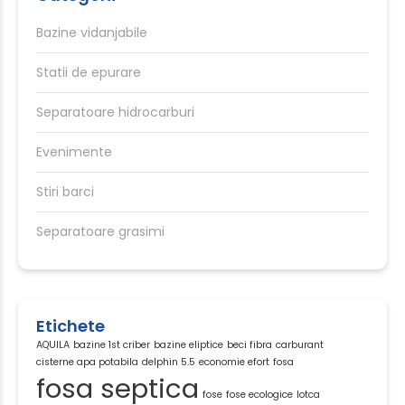
Bazine vidanjabile
Statii de epurare
Separatoare hidrocarburi
Evenimente
Stiri barci
Separatoare grasimi
Etichete
AQUILA
bazine 1st criber
bazine eliptice
beci fibra
carburant
cisterne apa potabila
delphin 5.5
economie efort
fosa
fosa septica
fose
fose ecologice
lotca