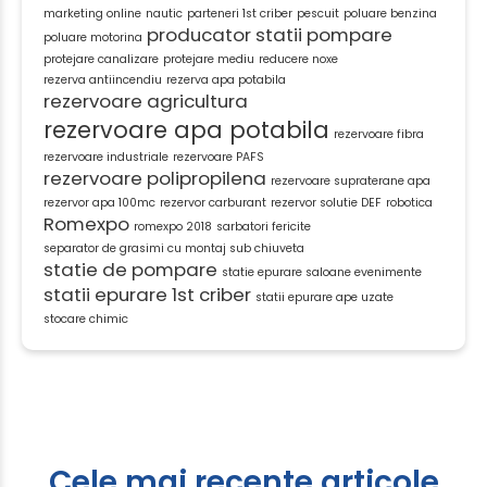
marketing online
nautic
parteneri 1st criber
pescuit
poluare benzina
producator statii pompare
poluare motorina
protejare canalizare
protejare mediu
reducere noxe
rezerva antiincendiu
rezerva apa potabila
rezervoare agricultura
rezervoare apa potabila
rezervoare fibra
rezervoare industriale
rezervoare PAFS
rezervoare polipropilena
rezervoare supraterane apa
rezervor apa 100mc
rezervor carburant
rezervor solutie DEF
robotica
Romexpo
romexpo 2018
sarbatori fericite
separator de grasimi cu montaj sub chiuveta
statie de pompare
statie epurare saloane evenimente
statii epurare 1st criber
statii epurare ape uzate
stocare chimic
Cele mai recente articole