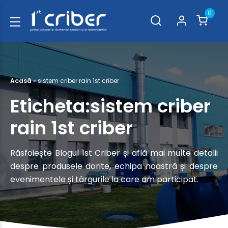
0
Acasă
»
sistem criber rain 1st criber
Eticheta:sistem criber
rain 1st criber
Răsfoiește Blogul 1st Criber și află mai multe detalii
despre produsele dorite, echipa noastră și despre
evenimentele și târgurile la care am participat.