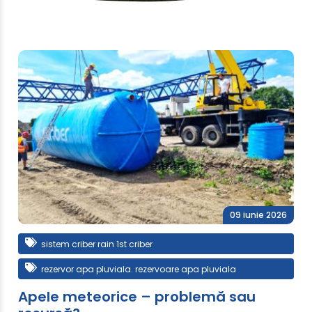
09 iunie 2026
sistem criber rain 1st criber
rezervor apa pluviala. rezervoare apa pluviala
Apele meteorice – problemă sau