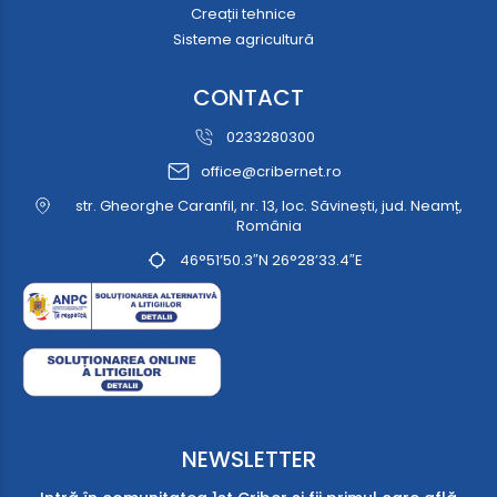
Creații tehnice
Sisteme agricultură
CONTACT
0233280300
office@cribernet.ro
str. Gheorghe Caranfil, nr. 13, loc. Săvinești, jud. Neamț,
România
46°51’50.3″N 26°28’33.4″E
NEWSLETTER