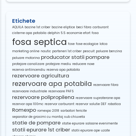
Etichete
AQUILA
bazine 1st criber
bazine eliptice
beci fibra
carburant
cisterne apa potabila
delphin 5.5
economie efort
fosa
fosa septica
fose
fose ecologice
lotca
marketing online
nautic
parteneri 1st criber
pescuit
poluare benzina
producator statii pompare
poluare motorina
protejare canalizare
protejare mediu
reducere noxe
rezerva antiincendiu
rezerva apa potabila
rezervoare agricultura
rezervoare apa potabila
rezervoare fibra
rezervoare industriale
rezervoare PAFS
rezervoare polipropilena
rezervoare supraterane apa
rezervor apa 100mc
rezervor carburant
rezervor solutie DEF
robotica
Romexpo
romexpo 2018
sarbatori fericite
separator de grasimi cu montaj sub chiuveta
statie de pompare
statie epurare saloane evenimente
statii epurare 1st criber
statii epurare ape uzate