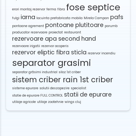
fose septice
erori montaj rezervor
ferma
fibra
iarna
pafs
fulgi
locuinta prefabricata mobila
Mirela Campan
pontoane plutitoare
pontoane agrement
porumb
producator rezervoare
proiectat
restaurant
rezervoare apa second hand
rezervoare irigatii
rezervor acoperis
rezervor eliptic fibra sticla
rezervor incendiu
separator grasimi
separator grăsimi industrial
siloz 1st criber
sistem criber rain 1st criber
sisteme epurare
solutii deszapezire
specialist
statii de epurare
statie de epurare FULL CONTROL
utilaje agricole
utilaje zootehnie
wings cluj