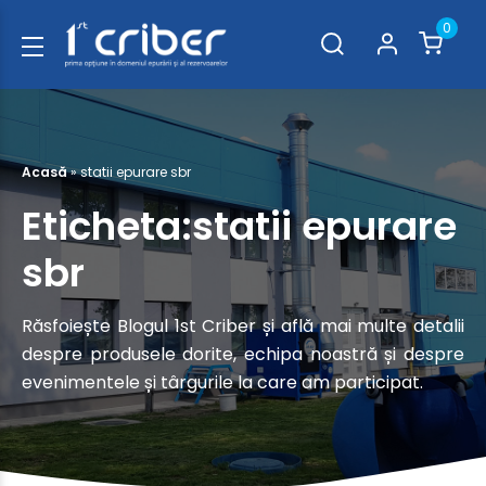
0
Acasă
»
statii epurare sbr
Eticheta:statii epurare
sbr
Răsfoiește Blogul 1st Criber și află mai multe detalii
despre produsele dorite, echipa noastră și despre
evenimentele și târgurile la care am participat.