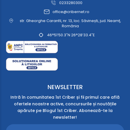
0233280300
office@cribernet.ro
str. Gheorghe Caranfil, nr. 13, loc. Săvinești, jud. Neamț,
România
46°51’50.3″N 26°28’33.4″E
NEWSLETTER
Intră în comunitatea 1st Criber și fii primul care află
ofertele noastre active, concursurile și noutățile
apărute pe Blogul 1st Criber. Abonează-te la
newsletter!