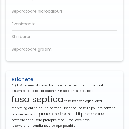
Separatoare hidrocarburi
Evenimente
Stiri barci
Separatoare grasimi
Etichete
AQUILA
bazine 1st criber
bazine eliptice
beci fibra
carburant
cisterne apa potabila
delphin 5.5
economie efort
fosa
fosa septica
fose
fose ecologice
lotca
marketing online
nautic
parteneri 1st criber
pescuit
poluare benzina
producator statii pompare
poluare motorina
protejare canalizare
protejare mediu
reducere noxe
rezerva antiincendiu
rezerva apa potabila