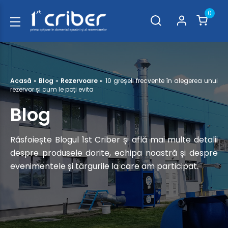
0
Acasă
»
Blog
»
Rezervoare
»
10 greșeli frecvente în alegerea unui
rezervor și cum le poți evita
Blog
Răsfoiește Blogul 1st Criber și află mai multe detalii
despre produsele dorite, echipa noastră și despre
evenimentele și târgurile la care am participat.