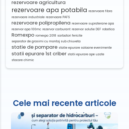
rezervoare agricultura
rezervoare apa potabila
rezervoare fibra
rezervoare industriale
rezervoare PAFS
rezervoare polipropilena
rezervoare supraterane apa
rezervor apa 100mc
rezervor carburant
rezervor solutie DEF
robotica
Romexpo
romexpo 2018
sarbatori fericite
separator de grasimi cu montaj sub chiuveta
statie de pompare
statie epurare saloane evenimente
statii epurare 1st criber
statii epurare ape uzate
stocare chimic
Cele mai recente articole