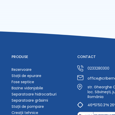
PRODUSE
CONTACT
0233280300
Rezervoare
Stații de epurare
office@cribern
Fose septice
str. Gheorghe Ca
Bazine vidanjabile
loc. Săvinești, 
Separatoare hidrocarburi
România
Separatoare grăsimi
46°51’50.3″N 26
Stații de pompare
Creații tehnice