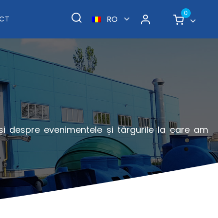
0
RO
CT
 și despre evenimentele și târgurile la care am