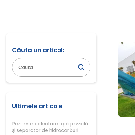
Căuta un articol:
Caută
după:
Ultimele articole
Rezervor colectare apă pluvială
și separator de hidrocarburi –