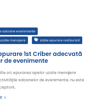
re saloane evenimente
 uzate menajere
statie epurare restaurant
 epurare 1st Criber adecvată
r de evenimente
lte ori, epurarea apelor uzate menajere
ctivitățile saloanelor de evenimente, nu este
eceptorii…
lt