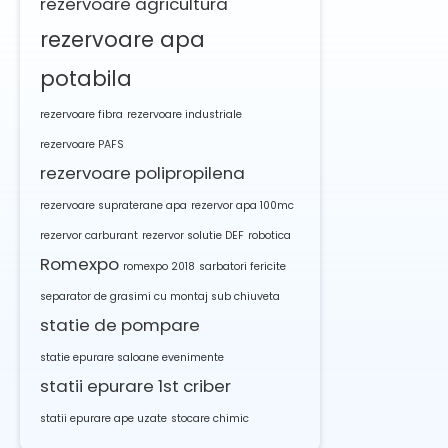
rezervoare agricultura
rezervoare apa
potabila
rezervoare fibra
rezervoare industriale
rezervoare PAFS
rezervoare polipropilena
rezervoare supraterane apa
rezervor apa 100mc
rezervor carburant
rezervor solutie DEF
robotica
Romexpo
romexpo 2018
sarbatori fericite
separator de grasimi cu montaj sub chiuveta
statie de pompare
statie epurare saloane evenimente
statii epurare 1st criber
statii epurare ape uzate
stocare chimic