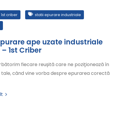
 1st criber
statii epurare industriale
 epurare ape uzate industriale
– 1st Criber
ărbătorim fiecare reușită care ne poziționează în
r tale, când vine vorba despre epurarea corectă
lt