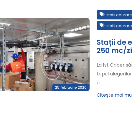
statii epurare
statii epurare
Stații de
250 mc/zi 
La 1st Criber s
topul alegerilo
a…
25 februarie 2020
Citește mai mu