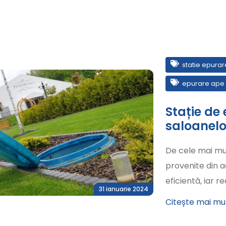
statie epura
epurare ape
Stație de
saloanelo
De cele mai mu
provenite din a
eficientă, iar r
31 ianuarie 2024
Citește mai mu