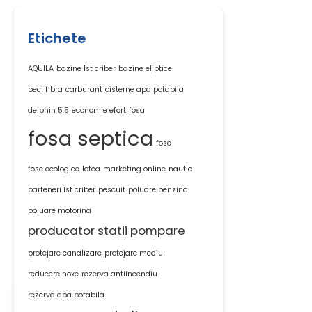
Etichete
AQUILA
bazine 1st criber
bazine eliptice
beci fibra
carburant
cisterne apa potabila
delphin 5.5
economie efort
fosa
fosa septica
fose
fose ecologice
lotca
marketing online
nautic
parteneri 1st criber
pescuit
poluare benzina
poluare motorina
producator statii pompare
protejare canalizare
protejare mediu
reducere noxe
rezerva antiincendiu
rezerva apa potabila