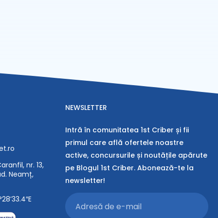
NEWSLETTER
Intră în comunitatea 1st Criber și fii
primul care află ofertele noastre
et.ro
active, concursurile și noutățile apărute
ranfil, nr. 13,
pe Blogul 1st Criber. Abonează-te la
jud. Neamț,
newsletter!
°28’33.4″E