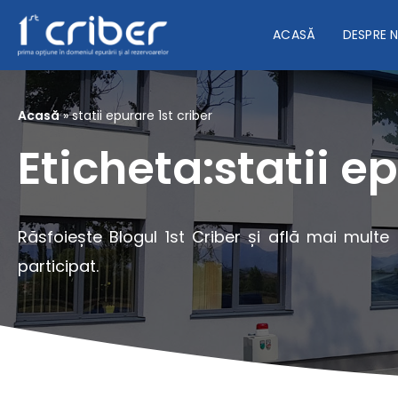
ACASĂ
DESPRE 
Acasă
»
statii epurare 1st criber
Eticheta:statii ep
Răsfoiește Blogul 1st Criber și află mai multe
participat.