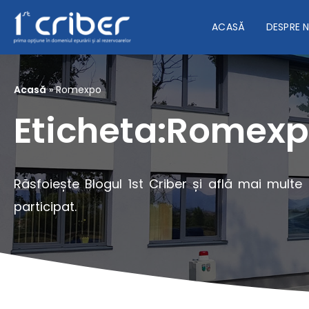
ACASĂ
DESPRE 
Acasă
»
Romexpo
Eticheta:Romex
Răsfoiește Blogul 1st Criber și află mai multe
participat.