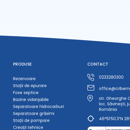
PRODUSE
CONTACT
0233280300
Rezervoare
Stații de epurare
office@cribern
Fose septice
str. Gheorghe Ca
Bazine vidanjabile
loc. Săvinești, 
Separatoare hidrocarburi
România
Separatoare grăsimi
46°51’50.3″N 26
Stații de pompare
Creații tehnice