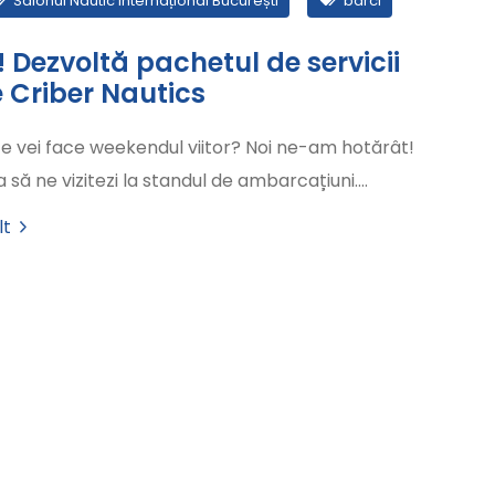
Salonul Nautic Internațional București
barci
! Dezvoltă pachetul de servicii
e Criber Nautics
e vei face weekendul viitor? Noi ne-am hotărât!
să ne vizitezi la standul de ambarcațiuni.…
lt