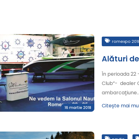
romexpo 201
Alături de 
În perioada 22 -
Club”- dealer C
ambarcațiune
Citește mai mu
16 martie 2018