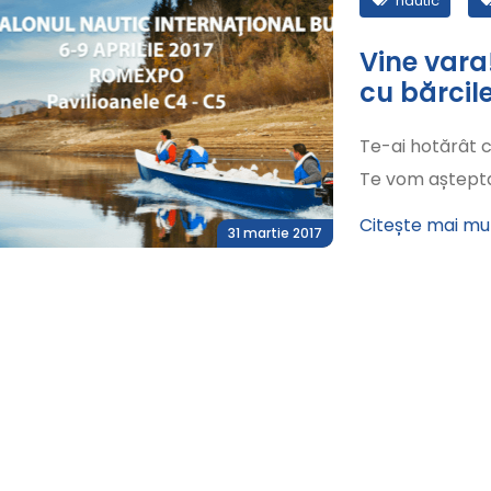
nautic
Vine vara
cu bărcil
Te-ai hotărât c
Te vom aștepta 
Citește mai mu
31 martie 2017