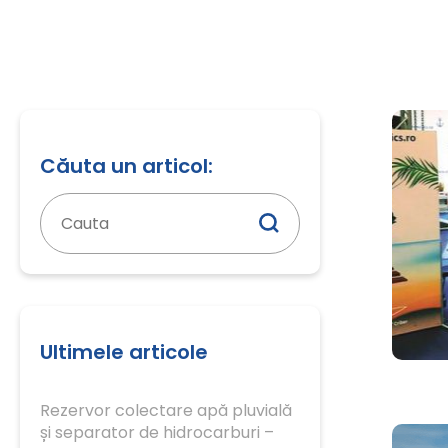
Căuta un articol:
Caută
după:
Ultimele articole
Rezervor colectare apă pluvială
și separator de hidrocarburi –