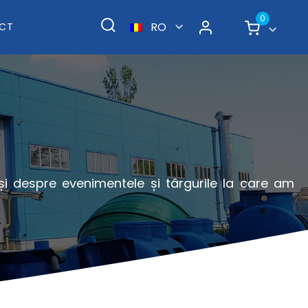
0
RO
CT
 și despre evenimentele și târgurile la care am