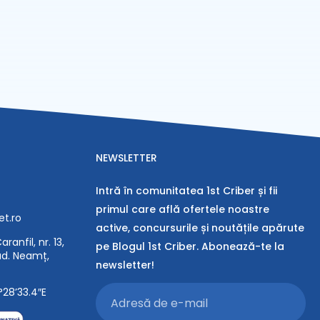
NEWSLETTER
Intră în comunitatea 1st Criber și fii
primul care află ofertele noastre
et.ro
active, concursurile și noutățile apărute
ranfil, nr. 13,
pe Blogul 1st Criber. Abonează-te la
jud. Neamț,
newsletter!
°28’33.4″E