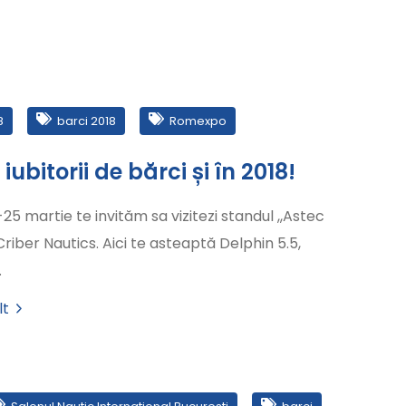
8
barci 2018
Romexpo
iubitorii de bărci și în 2018!
25 martie te invităm sa vizitezi standul ,,Astec
riber Nautics. Aici te asteaptă Delphin 5.5,
…
lt