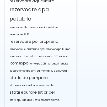
rezervoare agricultura
rezervoare apa
potabila
rezervoare fibra
rezervoare industriale
rezervoare PAFS
rezervoare polipropilena
rezervoare supraterane apa
rezervor apa 100mc
rezervor carburant
rezervor solutie DEF
robotica
Romexpo
romexpo 2018
sarbatori fericite
separator de grasimi cu montaj sub chiuveta
statie de pompare
statie epurare saloane evenimente
statii epurare 1st criber
statii epurare ape uzate
stocare chimic