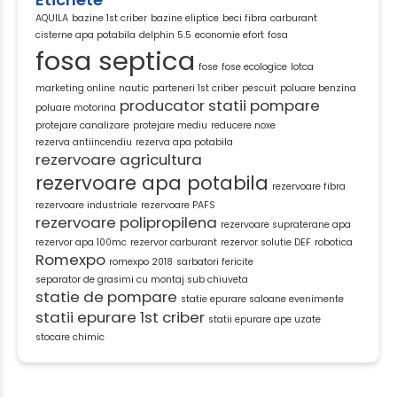
AQUILA
bazine 1st criber
bazine eliptice
beci fibra
carburant
cisterne apa potabila
delphin 5.5
economie efort
fosa
fosa septica
fose
fose ecologice
lotca
marketing online
nautic
parteneri 1st criber
pescuit
poluare benzina
producator statii pompare
poluare motorina
protejare canalizare
protejare mediu
reducere noxe
rezerva antiincendiu
rezerva apa potabila
rezervoare agricultura
rezervoare apa potabila
rezervoare fibra
rezervoare industriale
rezervoare PAFS
rezervoare polipropilena
rezervoare supraterane apa
rezervor apa 100mc
rezervor carburant
rezervor solutie DEF
robotica
Romexpo
romexpo 2018
sarbatori fericite
separator de grasimi cu montaj sub chiuveta
statie de pompare
statie epurare saloane evenimente
statii epurare 1st criber
statii epurare ape uzate
stocare chimic