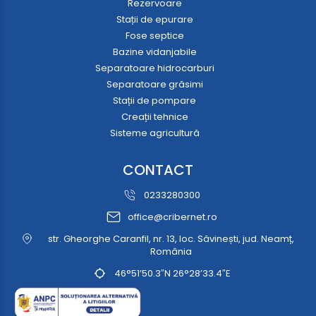
Rezervoare
Stații de epurare
Fose septice
Bazine vidanjabile
Separatoare hidrocarburi
Separatoare grăsimi
Stații de pompare
Creații tehnice
Sisteme agricultură
CONTACT
0233280300
office@cribernet.ro
str. Gheorghe Caranfil, nr. 13, loc. Săvinești, jud. Neamț,
România
46°51’50.3″N 26°28’33.4″E