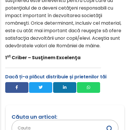
susţinerea este binevenită pentru copii care au
potenţialul de a deveni cetăţeni responsabili cu
impact important în dezvoltarea societăţii
româneşti. Orice determinant, inclusiv cel material,
este cu atât mai important dacă reuşeşte să ofere
satisfacţia dezvoltării unor copii/elevi. Aceştia sunt
adevăratele valori ale României de mâine.
st
1
Criber – Susţinem Excelenţa
Dacă ți-a plăcut distribuie și prietenilor tăi
Căuta un articol:
Caută
după: