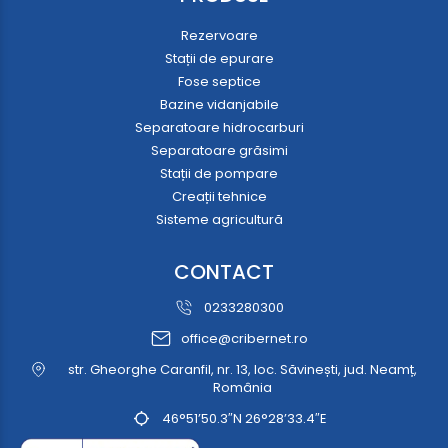
Rezervoare
Stații de epurare
Fose septice
Bazine vidanjabile
Separatoare hidrocarburi
Separatoare grăsimi
Stații de pompare
Creații tehnice
Sisteme agricultură
CONTACT
0233280300
office@cribernet.ro
str. Gheorghe Caranfil, nr. 13, loc. Săvinești, jud. Neamț,
România
46°51’50.3″N 26°28’33.4″E