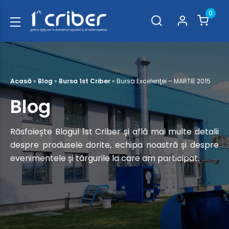
0
Acasă
»
Blog
»
Bursa 1st Criber
»
Bursa Excelenţei – MARTIE 2015
Blog
Răsfoiește Blogul 1st Criber și află mai multe detalii
despre produsele dorite, echipa noastră și despre
evenimentele și târgurile la care am participat.