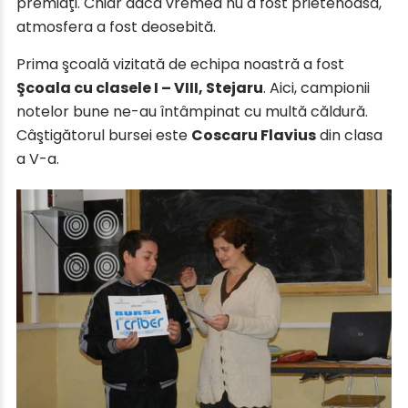
premiaţi. Chiar dacă vremea nu a fost prietenoasă,
atmosfera a fost deosebită.
Prima şcoală vizitată de echipa noastră a fost
Şcoala cu clasele I – VIII, Stejaru
. Aici, campionii
notelor bune ne-au întâmpinat cu multă căldură.
Câştigătorul bursei este
Coscaru Flavius
din clasa
a V-a.