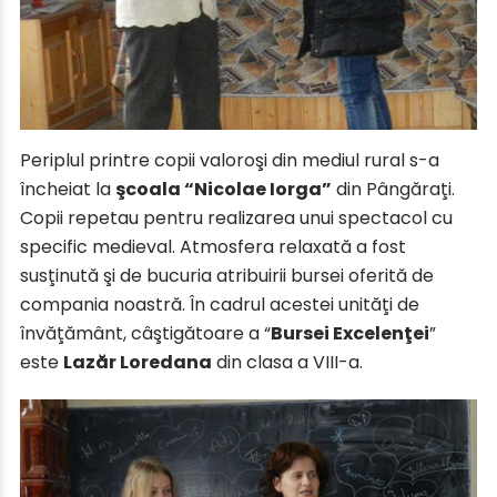
Periplul printre copii valoroşi din mediul rural s-a
încheiat la
şcoala “Nicolae Iorga”
din Pângăraţi.
Copii repetau pentru realizarea unui spectacol cu
specific medieval. Atmosfera relaxată a fost
susţinută şi de bucuria atribuirii bursei oferită de
compania noastră. În cadrul acestei unităţi de
învăţământ, câştigătoare a “
Bursei Excelenţei
”
este
Lazăr Loredana
din clasa a VIII-a.