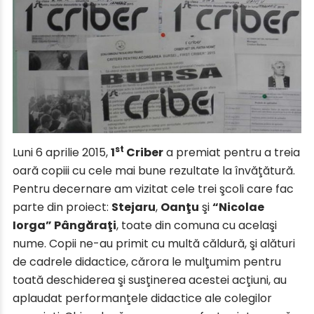
st
Luni 6 aprilie 2015,
1
Criber
a premiat pentru a treia
oară copiii cu cele mai bune rezultate la învăţătură.
Pentru decernare am vizitat cele trei şcoli care fac
parte din proiect:
Stejaru
,
Oanţu
şi
“Nicolae
Iorga” Pângăraţi
, toate din comuna cu acelaşi
nume. Copii ne-au primit cu multă căldură, şi alături
de cadrele didactice, cărora le mulţumim pentru
toată deschiderea şi susţinerea acestei acţiuni, au
aplaudat performanţele didactice ale colegilor