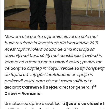
“
Suntem aici pentru a premia elevul cu cele mai
bune rezultate la învăţătură din luna Martie 2015.
Acest fapt îmi oferă ocazia de a vă încuraja să
deveniţi mai buni, să fiţi mai conştiinciosi, având în
vedere că o faceţi pentru viitorul vostru, pentru tot
ce doriţi să obţineţi în viaţă. Trebuie să fiţi conştienţi
de faptul că veţi găsi întotdeauna un sprijin în
profesorii voştri, care vă sunt mereu alături.
” a
st
declarat
Carmen Nădejde
, director general
1
Criber – România
.
Următoarea oprire a avut loc la
Şcoala cu clasele I