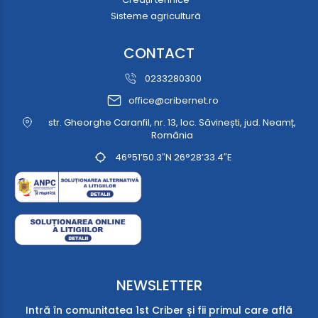
Sisteme agricultură
CONTACT
0233280300
office@cribernet.ro
str. Gheorghe Caranfil, nr. 13, loc. Săvinești, jud. Neamț,
România
46°51’50.3″N 26°28’33.4″E
NEWSLETTER
Intră în comunitatea 1st Criber și fii primul care află