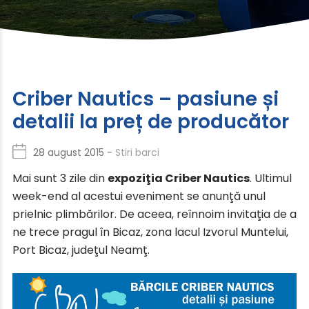
Criber Nautics – pasiune și
detalii la preț de producător
28 august 2015 -
Stiri barci
Mai sunt 3 zile din
expoziţia Criber Nautics
. Ultimul
week-end al acestui eveniment se anunţă unul
prielnic plimbărilor. De aceea, reînnoim invitaţia de a
ne trece pragul în Bicaz, zona lacul Izvorul Muntelui,
Port Bicaz, judeţul Neamţ.