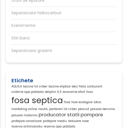
Statii de epurare
Separatoare hidrocarburi
Evenimente
Stiri barci
Separatoare grasimi
Etichete
AQUILA
bazine 1st criber
bazine eliptice
beci fibra
carburant
cisterne apa potabila
delphin 5.5
economie efort
fosa
fosa septica
fose
fose ecologice
lotca
marketing online
nautic
parteneri 1st criber
pescuit
poluare benzina
producator statii pompare
poluare motorina
protejare canalizare
protejare mediu
reducere noxe
rezerva antiincendiu
rezerva apa potabila