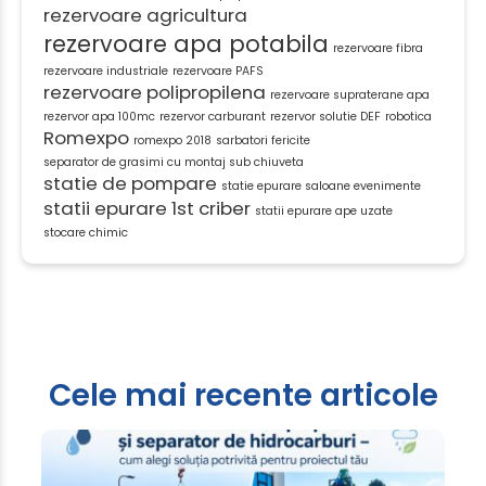
rezervoare agricultura
rezervoare apa potabila
rezervoare fibra
rezervoare industriale
rezervoare PAFS
rezervoare polipropilena
rezervoare supraterane apa
rezervor apa 100mc
rezervor carburant
rezervor solutie DEF
robotica
Romexpo
romexpo 2018
sarbatori fericite
separator de grasimi cu montaj sub chiuveta
statie de pompare
statie epurare saloane evenimente
statii epurare 1st criber
statii epurare ape uzate
stocare chimic
Cele mai recente articole