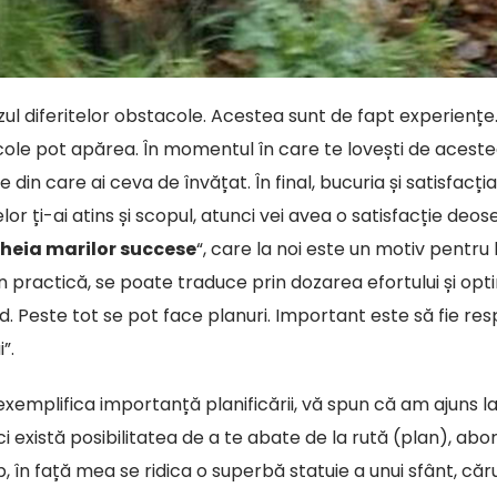
zul diferitelor obstacole. Acestea sunt de fapt experiențe.
ole pot apărea. În momentul în care te lovești de acestea, 
 din care ai ceva de învățat. În final, bucuria și satisfacț
or ți-ai atins și scopul, atunci vei avea o satisfacție deo
cheia marilor succese
“, care la noi este un motiv pentru
 În practică, se poate traduce prin dozarea efortului și o
. Peste tot se pot face planuri. Important este să fie resp
”.
exemplifica importanță planificării, vă spun că am ajuns 
ci există posibilitatea de a te abate de la rută (plan), ab
, în față mea se ridica o superbă statuie a unui sfânt, căru