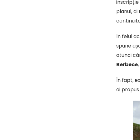
inscripți
planul, ai
continuita
În felul 
spune așa
atunci cân
Berbece
În fapt, e
ai propus