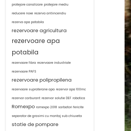
protejare canalizare
protejare mediu
reducere noxe
rezerva antiincendiu
rezerva apa potabila
rezervoare agricultura
rezervoare apa
potabila
rezervoare fibra
rezervoare industriale
rezervoare PAFS
rezervoare polipropilena
rezervoare supraterane apa
rezervor apa 100mc
rezervor carburant
rezervor solutie DEF
robotica
Romexpo
romexpo 2018
sarbatori fericite
separator de grasimi cu montaj sub chiuveta
statie de pompare