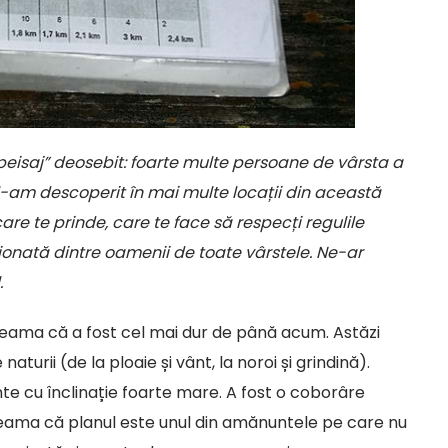
“peisaj” deosebit: foarte multe persoane de vârsta a
l-am descoperit în mai multe locații din această
are te prinde, care te face să respecți regulile
ționată dintre oamenii de toate vârstele. Ne-ar
.
 seama că a fost cel mai dur de până acum. Astăzi
turii (de la ploaie și vânt, la noroi și grindină).
ante cu înclinație foarte mare. A fost o coborâre
eama că planul este unul din amănuntele pe care nu