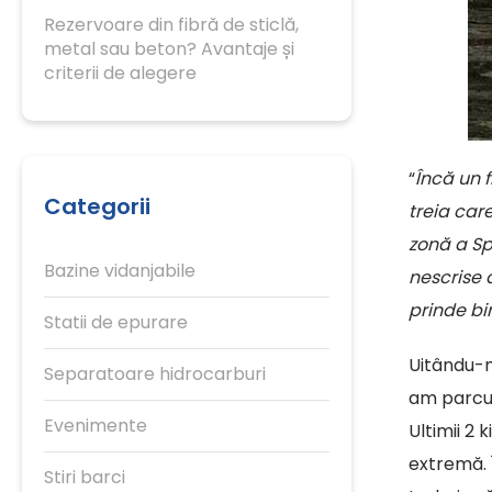
Rezervoare din fibră de sticlă,
metal sau beton? Avantaje și
criterii de alegere
“
Încă un 
Categorii
treia car
zonă a Sp
Bazine vidanjabile
nescrise 
prinde b
Statii de epurare
Uitându-m
Separatoare hidrocarburi
am parcu
Evenimente
Ultimii 2 
extremă. 
Stiri barci