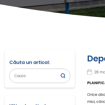
Depă
Căuta un articol:
Caută
28 ma
după:
PLANIFI
Orice abo
mici, când