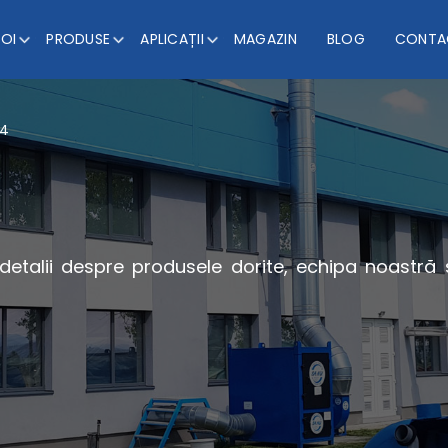
NOI
PRODUSE
APLICAȚII
MAGAZIN
BLOG
CONTA
 4
 detalii despre produsele dorite, echipa noastră