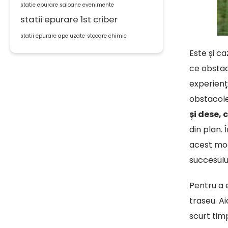
statie epurare saloane evenimente
statii epurare 1st criber
statii epurare ape uzate
stocare chimic
Este și ca
ce obstac
experiențe
obstacolel
și dese, 
din plan.
acest mod
succesului
Pentru a 
traseu. Ai
scurt timp