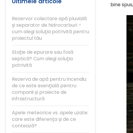
Ultimele articole
bine spus
Rezervor colectare apă pluvială
și separator de hidrocarburi –
cum alegi soluția potrivită pentru
proiectul tău
Stație de epurare sau fosă
septică? Cum alegi soluția
potrivită
Rezerva de apă pentru incendiu:
de ce este esențială pentru
companii și proiecte de
infrastructură
Apele meteorice vs. apele uzate:
care este diferența și de ce
contează?