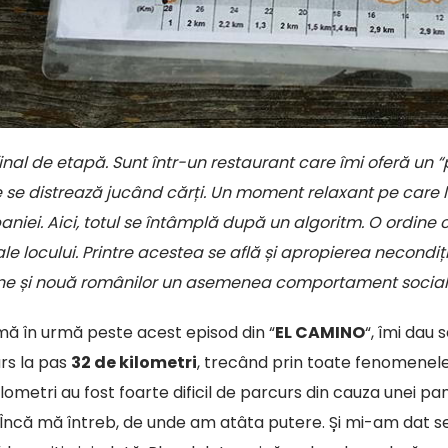
final de etapă. Sunt într-un restaurant care îmi oferă un 
e se distrează jucând cărți. Un moment relaxant pe care 
aniei. Aici, totul se întâmplă după un algoritm. O ordine c
ale locului. Printre acestea se află și apropierea necondi
ine și nouă românilor un asemenea comportament social
ă în urmă peste acest episod din “
EL CAMINO
“, îmi dau
rs la pas
32 de kilometri
, trecând prin toate fenomenele na
kilometri au fost foarte dificil de parcurs din cauza unei p
Încă mă întreb, de unde am atâta putere. Și mi-am dat s