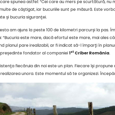
e care spunea astfel: “Cei care au mers pe scurtătură, nu 
 multe de câștigat, iar bucuriile sunt pe măsură. Este vorba
te și bucuria siguranței.
acesta am ajuns la peste 100 de kilometri parcurși la pas. 
: “Bucuria este mare, dacă efortul este mare, mai ales cân
d planul pare irealizabil, ar fi indicat să-l împarți în planu
st
, președinte fondator al companiei
1
Criber România
.
xistența fiecăruia din noi este un plan. Fiecare își propune di
 realizarea unora. Este momentul să te organizezi. Începâ