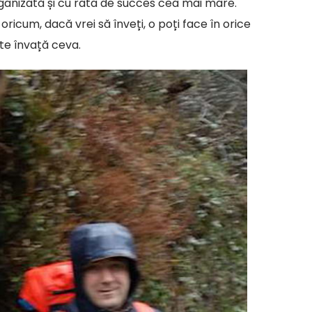
rganizată și cu rata de succes cea mai mare.
ricum, dacă vrei să înveți, o poți face în orice
te învață ceva.