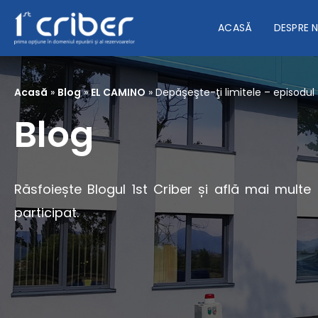
ACASĂ
DESPRE 
Acasă
»
Blog
»
EL CAMINO
»
Depăşeşte-ţi limitele – episodul
Blog
Răsfoiește Blogul 1st Criber și află mai multe
participat.