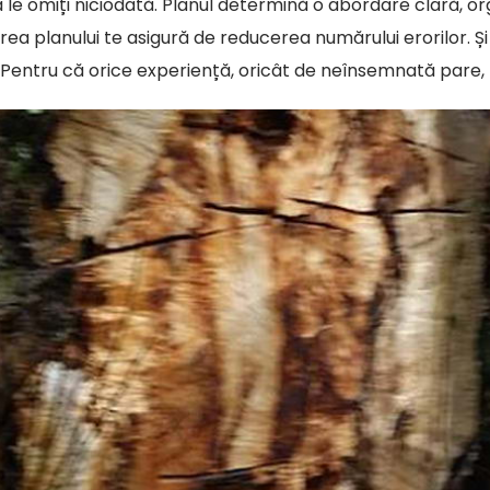
ă le omiți niciodată. Planul determină o abordare clară, o
a planului te asigură de reducerea numărului erorilor. Și o
entru că orice experiență, oricât de neînsemnată pare, 