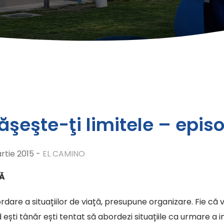
şeşte-ţi limitele – epis
rtie 2015 -
EL CAMINO
CĂ
rdare a situațiilor de viață, presupune organizare. Fie c
 ești tânăr ești tentat să abordezi situațiile ca urmare a 