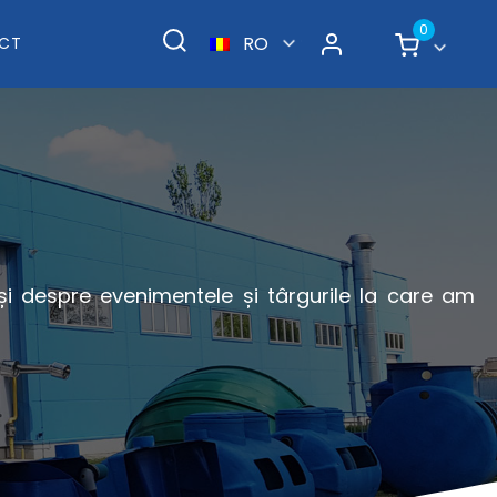
0
RO
CT
 și despre evenimentele și târgurile la care am