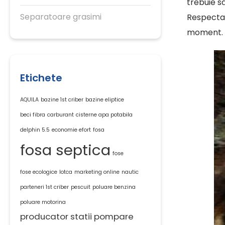
trebuie s
Separatoare grasimi
Respectare
moment. P
Etichete
AQUILA
bazine 1st criber
bazine eliptice
beci fibra
carburant
cisterne apa potabila
delphin 5.5
economie efort
fosa
fosa septica
fose
fose ecologice
lotca
marketing online
nautic
parteneri 1st criber
pescuit
poluare benzina
poluare motorina
producator statii pompare