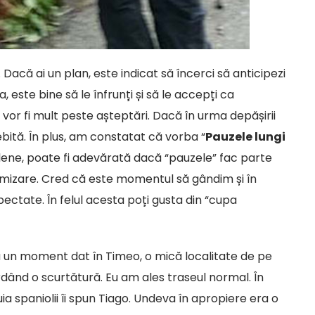
 Dacă ai un plan, este indicat să încerci să anticipezi
este bine să le înfrunți și să le accepți ca
ia vor fi mult peste așteptări. Dacă în urma depășirii
sebită. În plus, am constatat că vorba “
Pauzele lungi
 lene, poate fi adevărată dacă “pauzele” fac parte
ptimizare. Cred că este momentul să gândim și în
ectate. În felul acesta poți gusta din “cupa
la un moment dat în Timeo, o mică localitate de pe
ordând o scurtătură. Eu am ales traseul normal. În
ia spaniolii îi spun Tiago. Undeva în apropiere era o