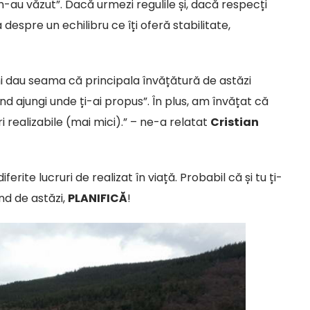
m-au văzut”. Dacă urmezi regulile și, dacă respecți
 despre un echilibru ce îți oferă stabilitate,
Îmi dau seama că principala învățătură de astăzi
d ajungi unde ți-ai propus”. În plus, am învățat că
ri realizabile (mai mici).” – ne-a relatat
Cristian
ferite lucruri de realizat în viață. Probabil că și tu ți-
nd de astăzi,
PLANIFICĂ
!