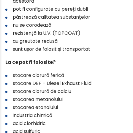
acestora
pot fi configurate cu pereți dubli
păstrează calitatea substanțelor
nu se corodează
rezistență la U.V. (TOPCOAT)
au greutate redusă
sunt ușor de folosit și transportat
La ce pot fi folosite?
stocare clorură ferică
stocare DEF – Diesel Exhaust Fluid
stocare clorură de calciu
stocarea metanolului
stocarea etanolului
industria chimică
acid clorhidric
acid sulfuric