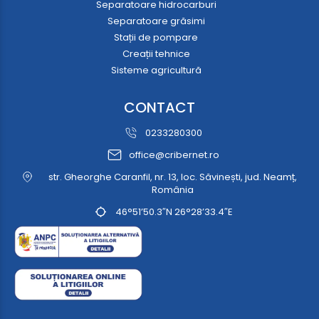
Separatoare hidrocarburi
Separatoare grăsimi
Stații de pompare
Creații tehnice
Sisteme agricultură
CONTACT
0233280300
office@cribernet.ro
str. Gheorghe Caranfil, nr. 13, loc. Săvinești, jud. Neamț,
România
46°51’50.3″N 26°28’33.4″E