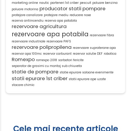
marketing online
nautic
parteneri 1st criber
pescuit
poluare benzina
producator statii pompare
poluare motorina
protejare canalizare
protejare mediu
reducere noxe
rezerva antiincendiu
rezerva apa potabila
rezervoare agricultura
rezervoare apa potabila
rezervoare fibra
rezervoare industriale
rezervoare PAFS
rezervoare polipropilena
rezervoare supraterane apa
rezervor apa 100mc
rezervor carburant
rezervor solutie DEF
robotica
Romexpo
romexpo 2018
sarbatori fericite
separator de grasimi cu montaj sub chiuveta
statie de pompare
statie epurare saloane evenimente
statii epurare 1st criber
statii epurare ape uzate
stocare chimic
Cele mai recente articole