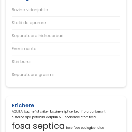
Bazine vidanjabile
Statii de epurare
Separatoare hidrocarburi
Evenimente
Stiri barci
Separatoare grasimi
Etichete
AQUILA
bazine 1st criber
bazine eliptice
beci fibra
carburant
cisterne apa potabila
delphin 5.5
economie efort
fosa
fosa septica
fose
fose ecologice
lotca