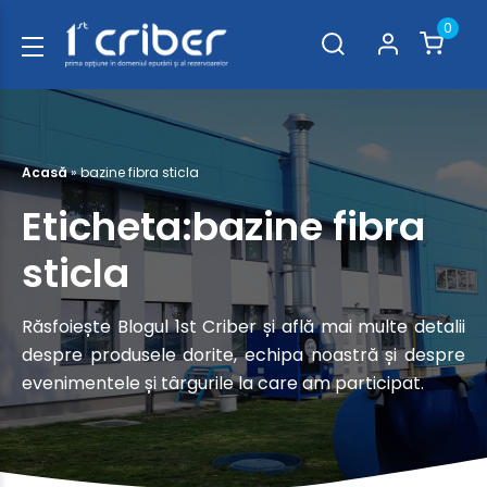
0
Acasă
»
bazine fibra sticla
Eticheta:bazine fibra
sticla
Răsfoiește Blogul 1st Criber și află mai multe detalii
despre produsele dorite, echipa noastră și despre
evenimentele și târgurile la care am participat.