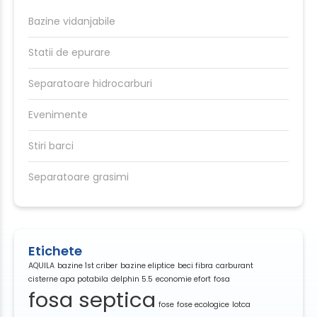
Bazine vidanjabile
Statii de epurare
Separatoare hidrocarburi
Evenimente
Stiri barci
Separatoare grasimi
Etichete
AQUILA
bazine 1st criber
bazine eliptice
beci fibra
carburant
cisterne apa potabila
delphin 5.5
economie efort
fosa
fosa septica
fose
fose ecologice
lotca