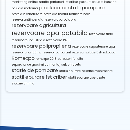
marketing online
nautic
parteneri 1st criber
pescuit
poluare benzina
producator statii pompare
poluare motorina
protejare canalizare
protejare mediu
reducere noxe
rezerva antiincendiu
rezerva apa potabila
rezervoare agricultura
rezervoare apa potabila
rezervoare fibra
rezervoare industriale
rezervoare PAFS
rezervoare polipropilena
rezervoare supraterane apa
rezervor apa 100mc
rezervor carburant
rezervor solutie DEF
robotica
Romexpo
romexpo 2018
sarbatori fericite
separator de grasimi cu montaj sub chiuveta
statie de pompare
statie epurare saloane evenimente
statii epurare 1st criber
statii epurare ape uzate
stocare chimic