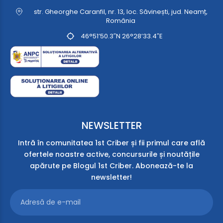
str. Gheorghe Caranfil, nr. 13, loc. Săvinești, jud. Neamț,
România
46°51’50.3″N 26°28’33.4″E
NEWSLETTER
Intră în comunitatea 1st Criber și fii primul care află
ofertele noastre active, concursurile și noutățile
apărute pe Blogul 1st Criber. Abonează-te la
newsletter!