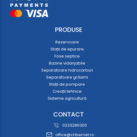
PRODUSE
Rezervoare
Stații de epurare
Fose septice
Bazine vidanjabile
Separatoare hidrocarburi
Separatoare grăsimi
Stații de pompare
Creații tehnice
Sisteme agricultură
CONTACT
0233280300
office@cribernet.ro