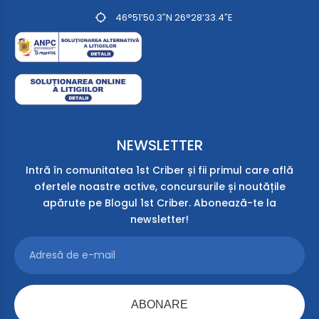
46°51’50.3″N 26°28’33.4″E
NEWSLETTER
Intră în comunitatea 1st Criber și fii primul care află
ofertele noastre active, concursurile și noutățile
apărute pe Blogul 1st Criber. Abonează-te la
newsletter!
ABONARE