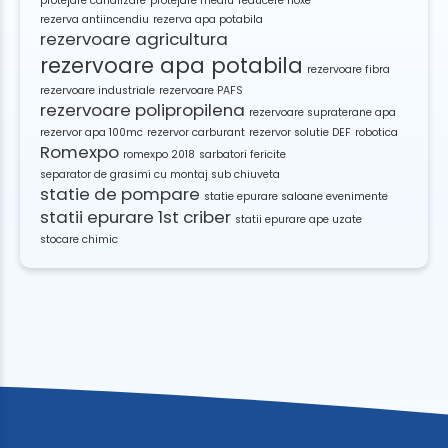
protejare canalizare
protejare mediu
reducere noxe
rezerva antiincendiu
rezerva apa potabila
rezervoare agricultura
rezervoare apa potabila
rezervoare fibra
rezervoare industriale
rezervoare PAFS
rezervoare polipropilena
rezervoare supraterane apa
rezervor apa 100mc
rezervor carburant
rezervor solutie DEF
robotica
Romexpo
romexpo 2018
sarbatori fericite
separator de grasimi cu montaj sub chiuveta
statie de pompare
statie epurare saloane evenimente
statii epurare 1st criber
statii epurare ape uzate
stocare chimic