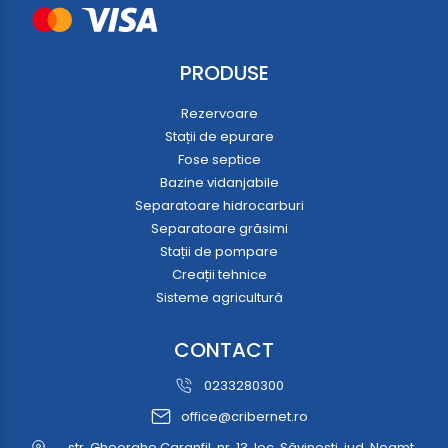
PRODUSE
Rezervoare
Stații de epurare
Fose septice
Bazine vidanjabile
Separatoare hidrocarburi
Separatoare grăsimi
Stații de pompare
Creații tehnice
Sisteme agricultură
CONTACT
0233280300
office@cribernet.ro
str. Gheorghe Caranfil, nr. 13, loc. Săvinești, jud. Neamț,