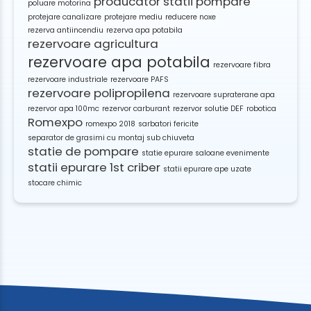
producator statii pompare
poluare motorina
protejare canalizare
protejare mediu
reducere noxe
rezerva antiincendiu
rezerva apa potabila
rezervoare agricultura
rezervoare apa potabila
rezervoare fibra
rezervoare industriale
rezervoare PAFS
rezervoare polipropilena
rezervoare supraterane apa
rezervor apa 100mc
rezervor carburant
rezervor solutie DEF
robotica
Romexpo
romexpo 2018
sarbatori fericite
separator de grasimi cu montaj sub chiuveta
statie de pompare
statie epurare saloane evenimente
statii epurare 1st criber
statii epurare ape uzate
stocare chimic