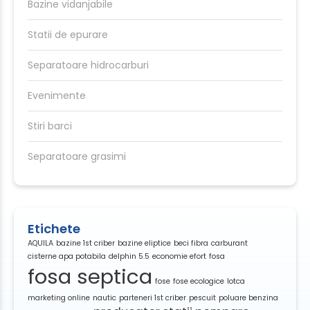
Bazine vidanjabile
Statii de epurare
Separatoare hidrocarburi
Evenimente
Stiri barci
Separatoare grasimi
Etichete
AQUILA
bazine 1st criber
bazine eliptice
beci fibra
carburant
cisterne apa potabila
delphin 5.5
economie efort
fosa
fosa septica
fose
fose ecologice
lotca
marketing online
nautic
parteneri 1st criber
pescuit
poluare benzina