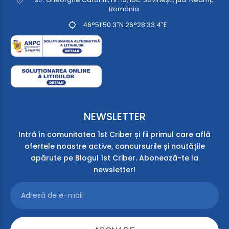
România
46°51’50.3″N 26°28’33.4″E
NEWSLETTER
Intră în comunitatea 1st Criber și fii primul care află
ofertele noastre active, concursurile și noutățile
apărute pe Blogul 1st Criber. Abonează-te la
newsletter!