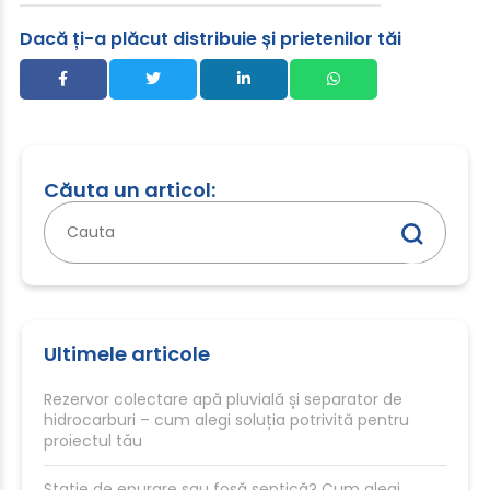
Dacă ți-a plăcut distribuie și prietenilor tăi
Căuta un articol:
Caută
după:
Ultimele articole
Rezervor colectare apă pluvială și separator de
hidrocarburi – cum alegi soluția potrivită pentru
proiectul tău
Stație de epurare sau fosă septică? Cum alegi