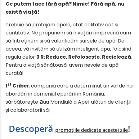
Ce putem face fără apă? Nimic! Fără apă, nu
există viață!
Trebuie să protejăm apele, atât calitativ cât și
cantitativ. Ne propunem să învățăm împreună cum
să întreținem și să valorificăm sursele de apă. De
aceea, vă invităm să utilizăm inteligent apa, folosind
regula celor
3 R: Reduce, Refolosește, Reciclează
.
Pentru o viață sănătoasă, avem nevoie de apă
curată!
st
1
Criber
, compania care a determinat un val de noi
abordări în domeniul epurării în România,
sărbătorește Ziua Mondială a Apei, alături de clienții
și colaboratorii săi.
Descoperă
!
promoțiile dedicate acestei zile