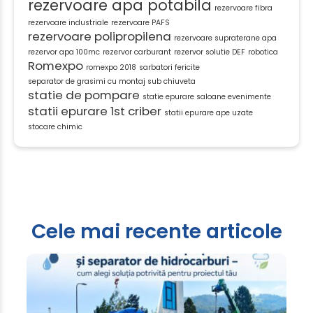
rezervoare apa potabila
rezervoare fibra
rezervoare industriale
rezervoare PAFS
rezervoare polipropilena
rezervoare supraterane apa
rezervor apa 100mc
rezervor carburant
rezervor solutie DEF
robotica
Romexpo
romexpo 2018
sarbatori fericite
separator de grasimi cu montaj sub chiuveta
statie de pompare
statie epurare saloane evenimente
statii epurare 1st criber
statii epurare ape uzate
stocare chimic
Cele mai recente articole