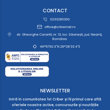
CONTACT
0233280300
office@cribernet.ro
str. Gheorghe Caranfil, nr. 13, loc. Săvinești, jud. Neamț,
România
46°51’50.3″N 26°28’33.4″E
NEWSLETTER
Intră în comunitatea 1st Criber și fii primul care află
ofertele noastre active, concursurile și noutățile