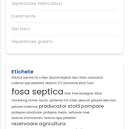
Separatoare hidrocarburi
Evenimente
Stiri barci
Separatoare grasimi
Etichete
AQUILA
bazine 1st criber
bazine eliptice
beci fibra
carburant
cisterne apa potabila
delphin 5.5
economie efort
fosa
fosa septica
fose
fose ecologice
lotca
marketing online
nautic
parteneri 1st criber
pescuit
poluare benzina
producator statii pompare
poluare motorina
protejare canalizare
protejare mediu
reducere noxe
rezerva antiincendiu
rezerva apa potabila
rezervoare agricultura