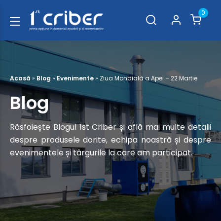
0
Acasă
»
Blog
»
Evenimente
»
Ziua Mondială a Apei – 22 Martie
Blog
Răsfoiește Blogul 1st Criber și află mai multe detalii
despre produsele dorite, echipa noastră și despre
evenimentele și târgurile la care am participat.