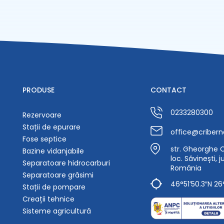
PRODUSE
CONTACT
0233280300
Rezervoare
Stații de epurare
office@cribern
Fose septice
str. Gheorghe Ca
Bazine vidanjabile
loc. Săvinești, 
Separatoare hidrocarburi
România
Separatoare grăsimi
46°51’50.3″N 26
Stații de pompare
Creații tehnice
Sisteme agricultură