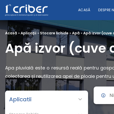
ACASĂ
DESPRE 
Acasă
»
Aplicații
»
Stocare lichide
»
Apă
»
Apă izvor (cuve
Apă izvor (cuve 
Apa pluvială este o resursă reală pentru gospod
colectarea și reutilizarea apei de ploaie pentru uz
N
Aplicatii