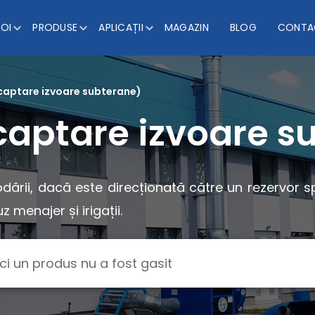
NOI
PRODUSE
APLICAȚII
MAGAZIN
BLOG
CONTA
 captare izvoare subterane)
captare izvoare s
ării, dacă este direcționată către un rezervor sp
 menajer și irigații.
ici un produs nu a fost gasit