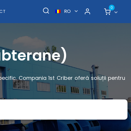
0
RO
CT
ubterane)
ecific. Compania 1st Criber oferă soluții pentru