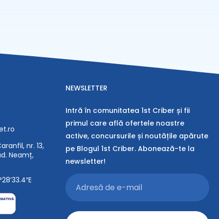
NEWSLETTER
Intră în comunitatea 1st Criber și fii
primul care află ofertele noastre
et.ro
active, concursurile și noutățile apărute
ranfil, nr. 13,
pe Blogul 1st Criber. Abonează-te la
jud. Neamț,
newsletter!
°28’33.4″E