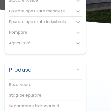
Stocare lichide
Epurare ape uzate menajere
Epurare ape uzate industriale
Pompare
Agricultură
Produse
Rezervoare
Stații de epurare
Separatoare hidrocarburi