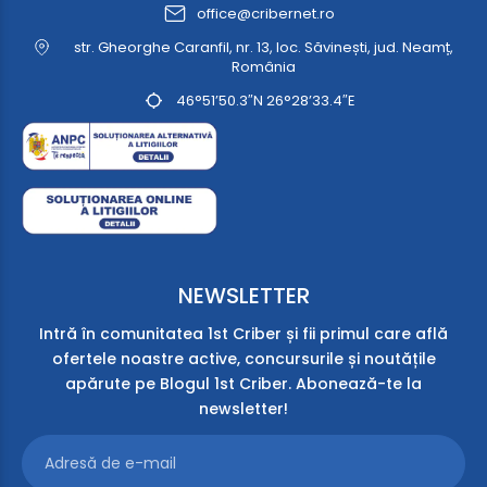
office@cribernet.ro
str. Gheorghe Caranfil, nr. 13, loc. Săvinești, jud. Neamț,
România
46°51’50.3″N 26°28’33.4″E
NEWSLETTER
Intră în comunitatea 1st Criber și fii primul care află
ofertele noastre active, concursurile și noutățile
apărute pe Blogul 1st Criber. Abonează-te la
newsletter!