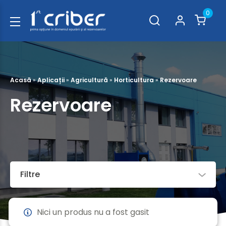
0
Acasă
»
Aplicații
»
Agricultură
»
Horticultura
»
Rezervoare
Rezervoare
Filtre
Nici un produs nu a fost gasit