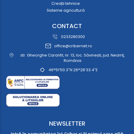
Creații tehnice
Sisteme agricultură
CONTACT
0233280300
office@cribernet.ro
str. Gheorghe Caranfil, nr. 13, loc. Săvinești, jud. Neamț,
România
46°51’50.3″N 26°28’33.4″E
NEWSLETTER