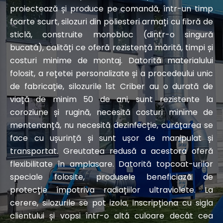
proiectează și produce pe comandă, într-un timp
foarte scurt, silozuri din poliesteri armați cu fibră de
sticlă, construite monobloc (dintr-o singură
bucată), calități ce oferă rezistență mărită, timpi și
costuri minime de montaj. Datorită materialului
folosit, a rețetei personalizate și a procedeului unic
de fabricație, silozurile 1st Criber au o durată de
viață de minim 50 de ani, sunt rezistente la
coroziune și rugină, necesită costuri minime de
mentenanță, nu necesită dezinfecție, curățarea se
face cu ușurință și sunt ușor de manipulat și
transportat. Greutatea redusă a acestora oferă
flexibilitate în amplasare. Datorită topcoat-urilor
speciale folosite, produsele beneficiază de
protecție împotriva radiațiilor ultraviolete. La
cerere, silozurile se pot izola, inscripționa cu sigla
clientului și vopsi într-o altă culoare decât cea