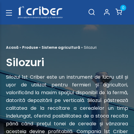
0
Acasă
»
Produse
»
Sisteme agricultură
»
Silozuri
Silozuri
Silozul 1st Criber este un instrument de lucru util și
ușor de utilizat pentru fermieri și agricultori,
valorificând la maxim spațiul disponibil de la fermă,
datorită depozitării pe verticală. Silozul păstrează
calitatea de la recoltare a cerealelor un timp
îndelungat, oferind posibilitatea de a stoca recolta
până când prețul tonei de cereale și vânzarea
acesteia devine profitabilă. Compania 1st Criber