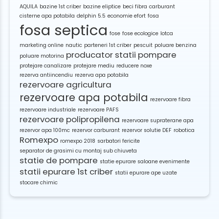
AQUILA
bazine 1st criber
bazine eliptice
beci fibra
carburant
cisterne apa potabila
delphin 5.5
economie efort
fosa
fosa septica
fose
fose ecologice
lotca
marketing online
nautic
parteneri 1st criber
pescuit
poluare benzina
producator statii pompare
poluare motorina
protejare canalizare
protejare mediu
reducere noxe
rezerva antiincendiu
rezerva apa potabila
rezervoare agricultura
rezervoare apa potabila
rezervoare fibra
rezervoare industriale
rezervoare PAFS
rezervoare polipropilena
rezervoare supraterane apa
rezervor apa 100mc
rezervor carburant
rezervor solutie DEF
robotica
Romexpo
romexpo 2018
sarbatori fericite
separator de grasimi cu montaj sub chiuveta
statie de pompare
statie epurare saloane evenimente
statii epurare 1st criber
statii epurare ape uzate
stocare chimic