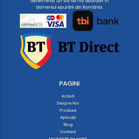
determinat un val de noi abordări în
domeniul epurării din România.
PAGINI
Acasă
Despre Noi
Produse
Aplicații
Blog
Contact
Modalități de plată