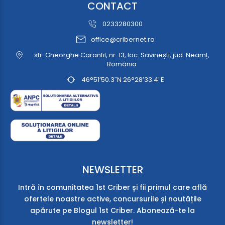
CONTACT
0233280300
office@cribernet.ro
str. Gheorghe Caranfil, nr. 13, loc. Săvinești, jud. Neamț,
România
46°51’50.3″N 26°28’33.4″E
NEWSLETTER
Intră în comunitatea 1st Criber și fii primul care află
ofertele noastre active, concursurile și noutățile
apărute pe Blogul 1st Criber. Abonează-te la
newsletter!