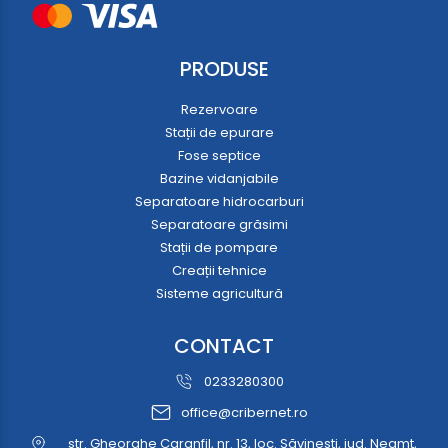
PRODUSE
Rezervoare
Stații de epurare
Fose septice
Bazine vidanjabile
Separatoare hidrocarburi
Separatoare grăsimi
Stații de pompare
Creații tehnice
Sisteme agricultură
CONTACT
0233280300
office@cribernet.ro
str. Gheorghe Caranfil, nr. 13, loc. Săvinești, jud. Neamț,