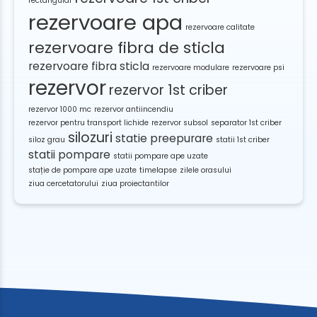
rectangular
rezervoare apa
rezervoare calitate
rezervoare fibra de sticla
rezervoare fibra sticla
rezervoare modulare
rezervoare psi
rezervor
rezervor 1st criber
rezervor 1000 mc
rezervor antiincendiu
rezervor pentru transport lichide
rezervor subsol
separator 1st criber
silozuri
statie preepurare
siloz grau
statii 1st criber
statii pompare
statii pompare ape uzate
stație de pompare ape uzate
timelapse
zilele orasului
ziua cercetatorului
ziua proiectantilor