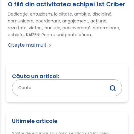
O filă din activitatea echipei 1st Criber
Dedicație, entuziasm, loialitate, ambiție, disciplină,
comunicare, coordonare, angajament, acțiune,
rezultate, victorii, bucurie, perseverență, determinare,
echipă... KAIZEN! Pentru unii poate părea…
Citește mai mult
Căuta un articol:
Caută
după:
Ultimele articole
Stație de epurare sau fosă septică? Cum alegi