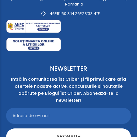
România
46°51’50.3″N 26°28’33.4″E
NEWSLETTER
Intră în comunitatea 1st Criber și fii primul care află
ofertele noastre active, concursurile și noutățile
apărute pe Blogul 1st Criber. Abonează-te la
newsletter!
ABONARE