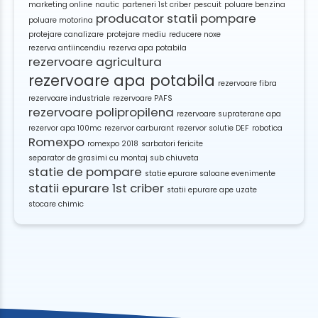
marketing online
nautic
parteneri 1st criber
pescuit
poluare benzina
producator statii pompare
poluare motorina
protejare canalizare
protejare mediu
reducere noxe
rezerva antiincendiu
rezerva apa potabila
rezervoare agricultura
rezervoare apa potabila
rezervoare fibra
rezervoare industriale
rezervoare PAFS
rezervoare polipropilena
rezervoare supraterane apa
rezervor apa 100mc
rezervor carburant
rezervor solutie DEF
robotica
Romexpo
romexpo 2018
sarbatori fericite
separator de grasimi cu montaj sub chiuveta
statie de pompare
statie epurare saloane evenimente
statii epurare 1st criber
statii epurare ape uzate
stocare chimic