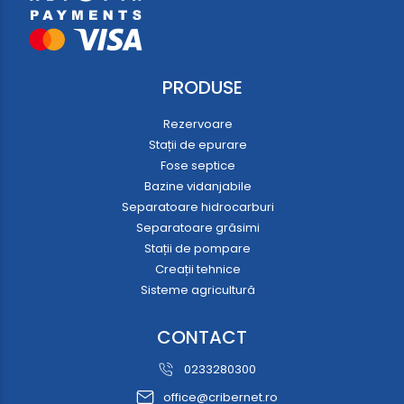
PRODUSE
Rezervoare
Stații de epurare
Fose septice
Bazine vidanjabile
Separatoare hidrocarburi
Separatoare grăsimi
Stații de pompare
Creații tehnice
Sisteme agricultură
CONTACT
0233280300
office@cribernet.ro