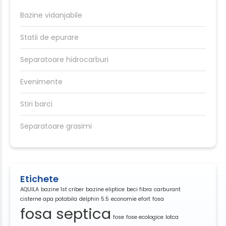
Bazine vidanjabile
Statii de epurare
Separatoare hidrocarburi
Evenimente
Stiri barci
Separatoare grasimi
Etichete
AQUILA
bazine 1st criber
bazine eliptice
beci fibra
carburant
cisterne apa potabila
delphin 5.5
economie efort
fosa
fosa septica
fose
fose ecologice
lotca