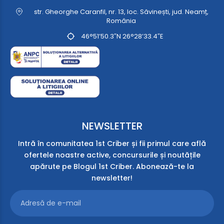
str. Gheorghe Caranfil, nr. 13, loc. Săvinești, jud. Neamț,
România
46°51’50.3″N 26°28’33.4″E
NEWSLETTER
Intră în comunitatea 1st Criber și fii primul care află
ofertele noastre active, concursurile și noutățile
apărute pe Blogul 1st Criber. Abonează-te la
newsletter!