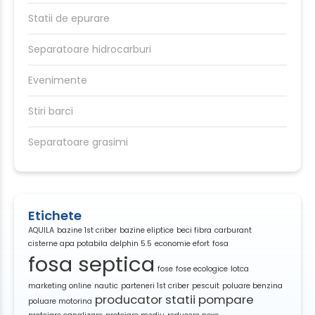
Statii de epurare
Separatoare hidrocarburi
Evenimente
Stiri barci
Separatoare grasimi
Etichete
AQUILA
bazine 1st criber
bazine eliptice
beci fibra
carburant
cisterne apa potabila
delphin 5.5
economie efort
fosa
fosa septica
fose
fose ecologice
lotca
marketing online
nautic
parteneri 1st criber
pescuit
poluare benzina
producator statii pompare
poluare motorina