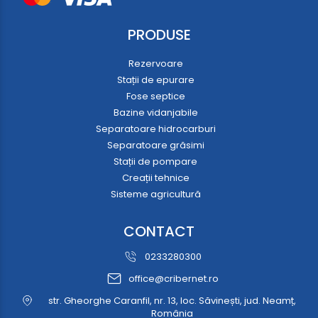
PRODUSE
Rezervoare
Stații de epurare
Fose septice
Bazine vidanjabile
Separatoare hidrocarburi
Separatoare grăsimi
Stații de pompare
Creații tehnice
Sisteme agricultură
CONTACT
0233280300
office@cribernet.ro
str. Gheorghe Caranfil, nr. 13, loc. Săvinești, jud. Neamț,
România