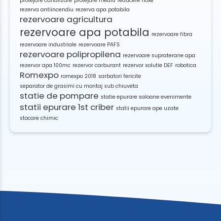
protejare canalizare
protejare mediu
reducere noxe
rezerva antiincendiu
rezerva apa potabila
rezervoare agricultura
rezervoare apa potabila
rezervoare fibra
rezervoare industriale
rezervoare PAFS
rezervoare polipropilena
rezervoare supraterane apa
rezervor apa 100mc
rezervor carburant
rezervor solutie DEF
robotica
Romexpo
romexpo 2018
sarbatori fericite
separator de grasimi cu montaj sub chiuveta
statie de pompare
statie epurare saloane evenimente
statii epurare 1st criber
statii epurare ape uzate
stocare chimic