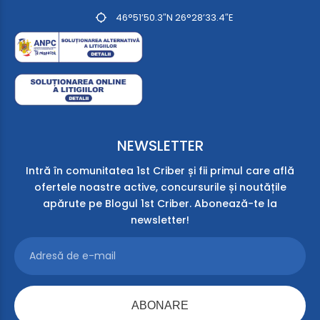
46°51’50.3″N 26°28’33.4″E
NEWSLETTER
Intră în comunitatea 1st Criber și fii primul care află
ofertele noastre active, concursurile și noutățile
apărute pe Blogul 1st Criber. Abonează-te la
newsletter!
ABONARE