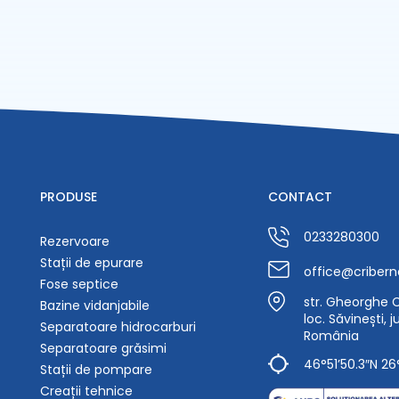
PRODUSE
CONTACT
0233280300
Rezervoare
Stații de epurare
office@cribern
Fose septice
str. Gheorghe Ca
Bazine vidanjabile
loc. Săvinești, 
Separatoare hidrocarburi
România
Separatoare grăsimi
46°51’50.3″N 26
Stații de pompare
Creații tehnice