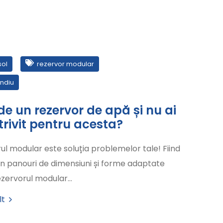
sol
rezervor modular
endiu
de un rezervor de apă și nu ai
trivit pentru acesta?
ul modular este soluția problemelor tale! Fiind
in panouri de dimensiuni și forme adaptate
rezervorul modular…
lt