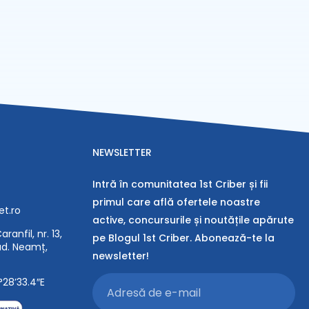
NEWSLETTER
Intră în comunitatea 1st Criber și fii
primul care află ofertele noastre
et.ro
active, concursurile și noutățile apărute
ranfil, nr. 13,
pe Blogul 1st Criber. Abonează-te la
jud. Neamț,
newsletter!
°28’33.4″E