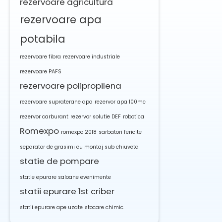
rezervoare agricultura
rezervoare apa
potabila
rezervoare fibra
rezervoare industriale
rezervoare PAFS
rezervoare polipropilena
rezervoare supraterane apa
rezervor apa 100mc
rezervor carburant
rezervor solutie DEF
robotica
Romexpo
romexpo 2018
sarbatori fericite
separator de grasimi cu montaj sub chiuveta
statie de pompare
statie epurare saloane evenimente
statii epurare 1st criber
statii epurare ape uzate
stocare chimic