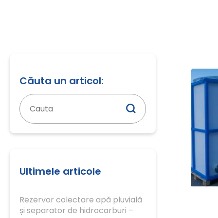
Căuta un articol:
Caută
după:
Ultimele articole
Rezervor colectare apă pluvială
și separator de hidrocarburi –