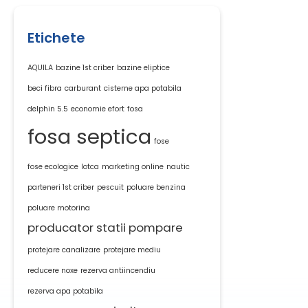
Etichete
AQUILA
bazine 1st criber
bazine eliptice
beci fibra
carburant
cisterne apa potabila
delphin 5.5
economie efort
fosa
fosa septica
fose
fose ecologice
lotca
marketing online
nautic
parteneri 1st criber
pescuit
poluare benzina
poluare motorina
producator statii pompare
protejare canalizare
protejare mediu
reducere noxe
rezerva antiincendiu
rezerva apa potabila