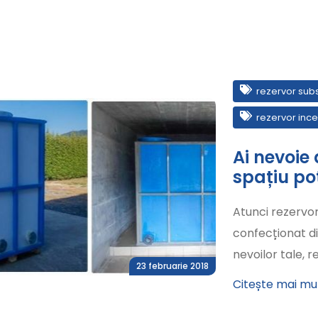
rezervor sub
rezervor inc
Ai nevoie 
spațiu po
Atunci rezervor
confecționat d
nevoilor tale, 
23 februarie 2018
Citește mai mu