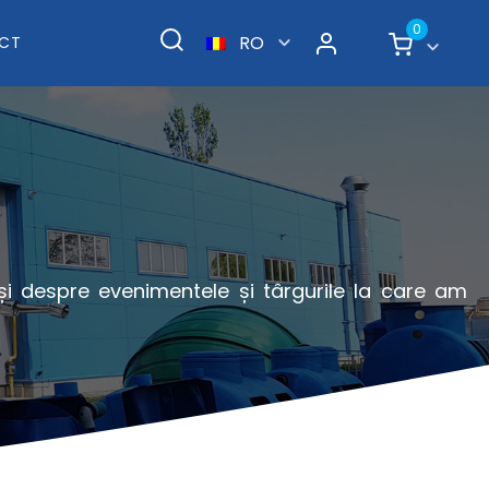
0
RO
CT
 și despre evenimentele și târgurile la care am