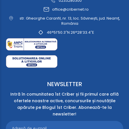
0233280300
office@cribernet.ro
str. Gheorghe Caranfil, nr. 13, loc. Săvinești, jud. Neamț,
România
46°51’50.3″N 26°28’33.4″E
NEWSLETTER
Intră în comunitatea 1st Criber și fii primul care află
ofertele noastre active, concursurile și noutățile
apărute pe Blogul 1st Criber. Abonează-te la
newsletter!