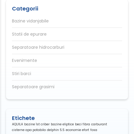
Categorii
Bazine vidanjabile
Statii de epurare
Separatoare hidrocarburi
Evenimente
Stiri barci
Separatoare grasimi
Etichete
AQUILA
bazine 1st criber
bazine eliptice
beci fibra
carburant
cisterne apa potabila
delphin 5.5
economie efort
fosa