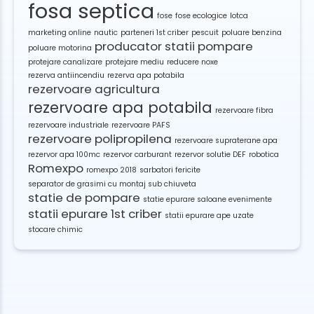
fosa septica
fose
fose ecologice
lotca
marketing online
nautic
parteneri 1st criber
pescuit
poluare benzina
producator statii pompare
poluare motorina
protejare canalizare
protejare mediu
reducere noxe
rezerva antiincendiu
rezerva apa potabila
rezervoare agricultura
rezervoare apa potabila
rezervoare fibra
rezervoare industriale
rezervoare PAFS
rezervoare polipropilena
rezervoare supraterane apa
rezervor apa 100mc
rezervor carburant
rezervor solutie DEF
robotica
Romexpo
romexpo 2018
sarbatori fericite
separator de grasimi cu montaj sub chiuveta
statie de pompare
statie epurare saloane evenimente
statii epurare 1st criber
statii epurare ape uzate
stocare chimic