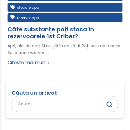
stocare apa
rezervor apa
Câte substanțe poți stoca în
rezervoarele 1st Criber?
Apă, ulei de deții Și nu știi în ce să ții, Poți acuma repejor,
Să le ții în rezervor. …
Citește mai mult
Căuta un articol:
Caută
după: