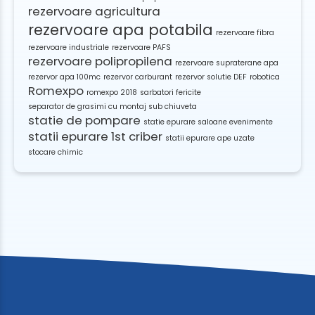
rezervoare agricultura
rezervoare apa potabila
rezervoare fibra
rezervoare industriale
rezervoare PAFS
rezervoare polipropilena
rezervoare supraterane apa
rezervor apa 100mc
rezervor carburant
rezervor solutie DEF
robotica
Romexpo
romexpo 2018
sarbatori fericite
separator de grasimi cu montaj sub chiuveta
statie de pompare
statie epurare saloane evenimente
statii epurare 1st criber
statii epurare ape uzate
stocare chimic