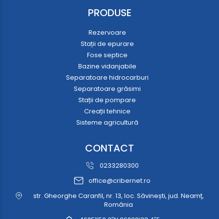
PRODUSE
Rezervoare
Stații de epurare
Fose septice
Bazine vidanjabile
Separatoare hidrocarburi
Separatoare grăsimi
Stații de pompare
Creații tehnice
Sisteme agricultură
CONTACT
0233280300
office@cribernet.ro
str. Gheorghe Caranfil, nr. 13, loc. Săvinești, jud. Neamț,
România