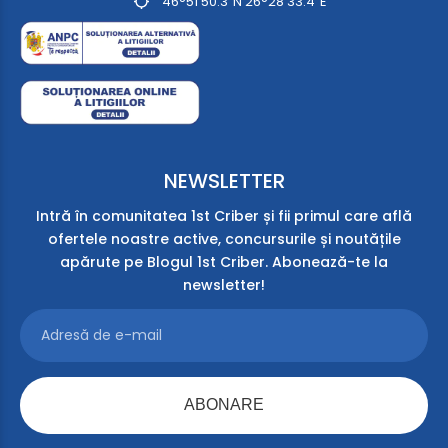
46°51’50.3″N 26°28’33.4″E
NEWSLETTER
Intră în comunitatea 1st Criber și fii primul care află
ofertele noastre active, concursurile și noutățile
apărute pe Blogul 1st Criber. Abonează-te la
newsletter!
ABONARE