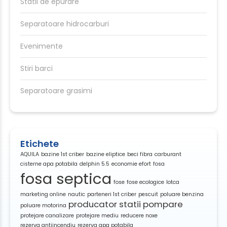
Statii de epurare
Separatoare hidrocarburi
Evenimente
Stiri barci
Separatoare grasimi
Etichete
AQUILA
bazine 1st criber
bazine eliptice
beci fibra
carburant
cisterne apa potabila
delphin 5.5
economie efort
fosa
fosa septica
fose
fose ecologice
lotca
marketing online
nautic
parteneri 1st criber
pescuit
poluare benzina
producator statii pompare
poluare motorina
protejare canalizare
protejare mediu
reducere noxe
rezerva antiincendiu
rezerva apa potabila